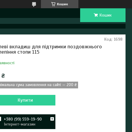
Кошик
Кошик
Код:
1698
леві вкладиш для підтримки поздовжнього
лепіння стопи 115
аявності
 ₴
німальна сума замовлення на сайті — 200 ₴
Купити
+380 (99) 559-19-90
Інтернет-магазин