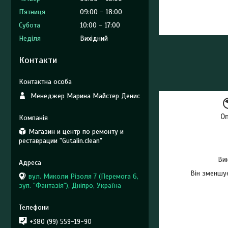
Пʼятниця
09:00
18:00
Субота
10:00
17:00
Неділя
Вихідний
Контакти
Менеджер Марина Майстер Денис
О
Магазин и центр по ремонту и
реставрации "Gutalin.clean"
Вик
Він зменшує
вул. Миколи Різоля 7 (Перемога 6,
зуп. "Фантазія"), Дніпро, Україна
+380 (99) 559-19-90