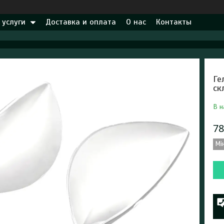
 услуги
Доставка и оплата
О нас
Контакты
Ге
ск
В н
78
Мі