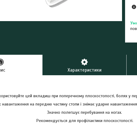
пов
пис
Характеристики
ористовуйте цей вкладиш при поперечному плоскостопості, болях у пере
 навантаження на передню частину стопи і знімає ударне навантаження
Значно полегшує перебування на ногах.
Рекомендується для профілактики плоскостопості.