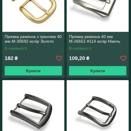
Пряжка ремінна з тренчем 40
Пряжка ремінна 40 мм
мм М-30692 колір Золото
М-26651 #114 колір Нікель
В наявності
В наявності
182
109,20
₴
₴
Купити
Купити