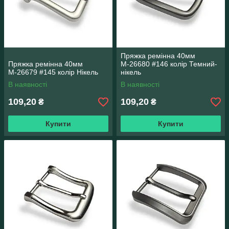
Пряжка ремінна 40мм
Пряжка ремінна 40мм
М-26680 #146 колір Темний-
М-26679 #145 колір Нікель
нікель
В наявності
В наявності
109,20
109,20
₴
₴
Купити
Купити