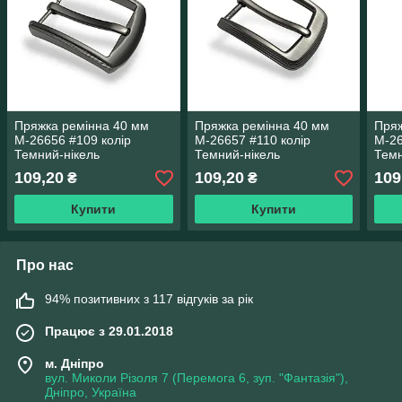
Пряжка ремінна 40 мм
Пряжка ремінна 40 мм
Пряж
М-26656 #109 колір
М-26657 #110 колір
М-26
Темний-нікель
Темний-нікель
Темн
109,20
109,20
109
₴
₴
Купити
Купити
Про нас
94% позитивних з 117 відгуків за рік
Працює з 29.01.2018
м. Дніпро
вул. Миколи Різоля 7 (Перемога 6, зуп. "Фантазія"),
Дніпро, Україна