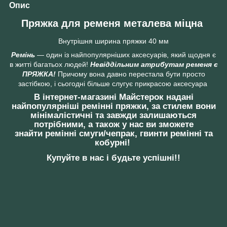
Опис
Пряжка для ременя металева міцна
Внутрішня ширина пряжки 40 мм
Ремінь
— один із найпопулярніших аксесуарів, який щодня є
в житті багатьох людей!
Невіддільним атрибутам ременя є
ПРЯЖКА!
Причому вона давно перестала бути просто
застібкою, і сьогодні більше слугує прикрасою аксесуара
В інтернет-магазині Майстерок надані
найпопулярніші ремінні пряжки, за стилем вони
мінімалістичні та завжди залишаються
потрібними, а також у нас ви зможете
знайти ремінні смуги/чепрак, гвинти ремінні та
кобурні!
Купуйте в нас і будьте успішні!!