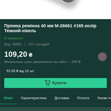
Пряжка ремінна 40 мм М-26661 #165 колір
Темний-нікель
В наявності
Код: 26661
Опт і роздріб
109,20
₴
Мінімальна сума замовлення на сайті — 200 ₴
93,60 ₴
від 10 шт.
Купити
Опис
Характеристики
Доставка
Оплата
Умови п