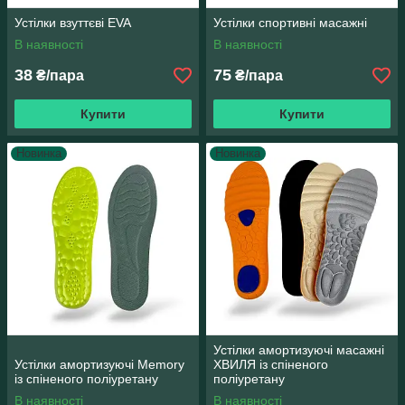
Устілки взуттєві EVA
Устілки спортивні масажні
В наявності
В наявності
38
75
₴/пара
₴/пара
Купити
Купити
Новинка
Новинка
Устілки амортизуючі масажні
Устілки амортизуючі Memory
ХВИЛЯ із спіненого
із спіненого поліуретану
поліуретану
В наявності
В наявності