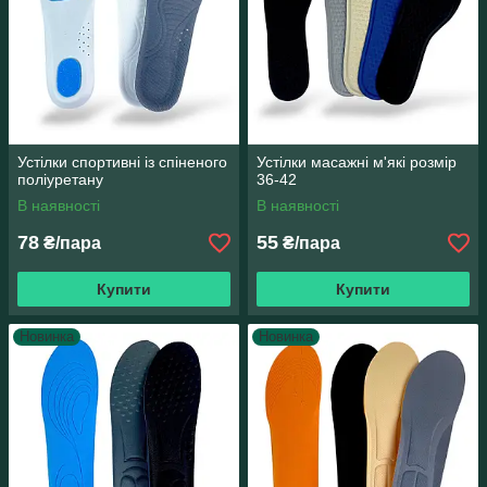
Устілки спортивні із спіненого
Устілки масажні м'які розмір
поліуретану
36-42
В наявності
В наявності
78
55
₴/пара
₴/пара
Купити
Купити
Новинка
Новинка