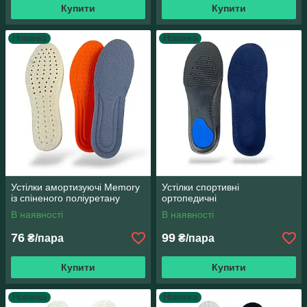
Купити
Купити
Новинка
Новинка
Устілки амортизуючі Memory
Устілки спортивні
із спіненого поліуретану
ортопедичні
В наявності
В наявності
76
99
₴/пара
₴/пара
Купити
Купити
Новинка
Новинка