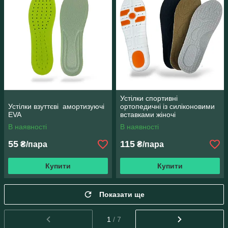
Устілки спортивні
Устілки взуттєві амортизуючі
ортопедичні із силіконовими
EVA
вставками жіночі
В наявності
В наявності
55
115
₴/пара
₴/пара
Купити
Купити
Показати ще
1
/ 7