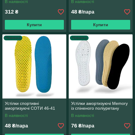
В наявності
В наявності
312
48
₴
₴/пара
Купити
Купити
Новинка
Новинка
Устілки спортивні
Устілки амортизуючі Memory
амортизуючі СОТИ 46-41
із спіненого поліуретану
В наявності
В наявності
48
76
₴/пара
₴/пара