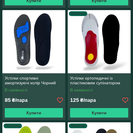
Купити
Купити
Новинка
Устілки спортивні
Устілки ортопедичні із
амортизуючі колір Чорний
пластиковим супінатором
В наявності
В наявності
85
125
₴/пара
₴/пара
Купити
Купити
Новинка
Новинка