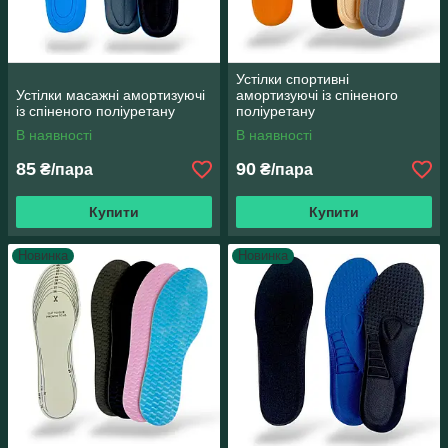
Устілки спортивні
Устілки масажні амортизуючі
амортизуючі із спіненого
із спіненого поліуретану
поліуретану
В наявності
В наявності
85
90
₴/пара
₴/пара
Купити
Купити
Новинка
Новинка