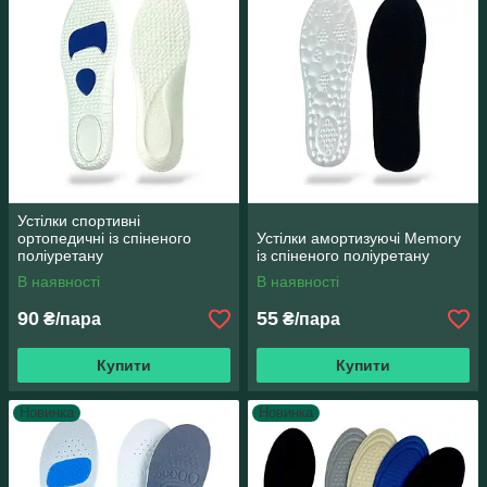
Устілки спортивні
ортопедичні із спіненого
Устілки амортизуючі Memory
поліуретану
із спіненого поліуретану
В наявності
В наявності
90
55
₴/пара
₴/пара
Купити
Купити
Новинка
Новинка