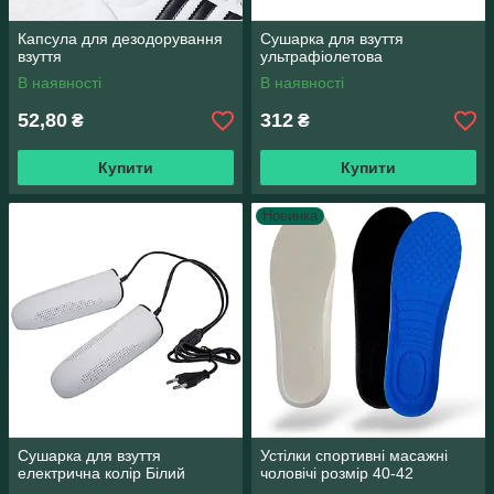
Капсула для дезодорування
Сушарка для взуття
взуття
ультрафіолетова
В наявності
В наявності
52,80
312
₴
₴
Купити
Купити
Новинка
Сушарка для взуття
Устілки спортивні масажні
електрична колір Білий
чоловічі розмір 40-42