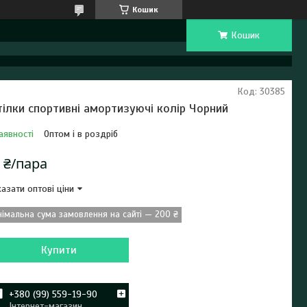
Кошик
Кошик
Код:
30385
тілки спортивні амортизуючі колір Чорний
аявності
Оптом і в роздріб
 ₴/пара
азати оптові ціни
німальна сума замовлення на сайті — 200 ₴
Купити
+380 (99) 559-19-90
Інтернет-магазин