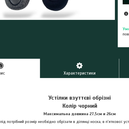
пов
пис
Характеристики
Устілки взуттєві обрізні
Колір чорний
Максимальна довжина 27,5см и 26см
 під потрібний розмір необхідно обрізати в ділянці носка, в п'яткової уст