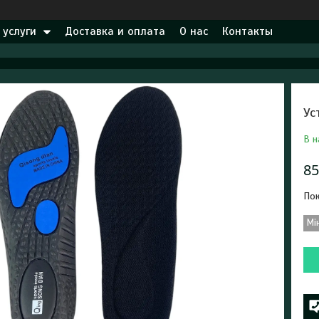
 услуги
Доставка и оплата
О нас
Контакты
Ус
В н
85
Пок
Мі