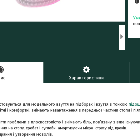
пов
пис
Характеристики
стовуються для модельного взуття на підборах і взуття з тонкою
підо
ітні і комфортні, знімають навантаження з передньої частини стопи і п'я
ти проблеми з плоскостопістю і знімають біль, пов'язану з вже існуюч
ня на стопу, хребет і суглоби, амортизуючи мікро-струсу від кроків.
рання і утворення мозолів.