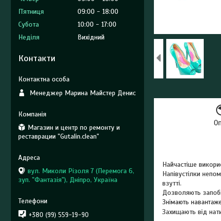
Пʼятниця
09:00
18:00
Субота
10:00
17:00
Неділя
Вихідний
Контакти
Менеджер Марина Майстер Денис
О
Магазин и центр по ремонту и
реставрации "Gutalin.clean"
Найчастіше викори
вул. Миколи Різоля 7 (Перемога 6,
Напівустілки непом
зуп. "Фантазія"), Дніпро, Україна
взутті.
Дозволяють запобіг
Знімають навантажен
Захищають від нати
+380 (99) 559-19-90