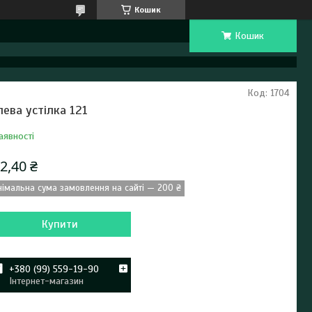
Кошик
Кошик
Код:
1704
лева устілка 121
аявності
2,40 ₴
німальна сума замовлення на сайті — 200 ₴
Купити
+380 (99) 559-19-90
Інтернет-магазин