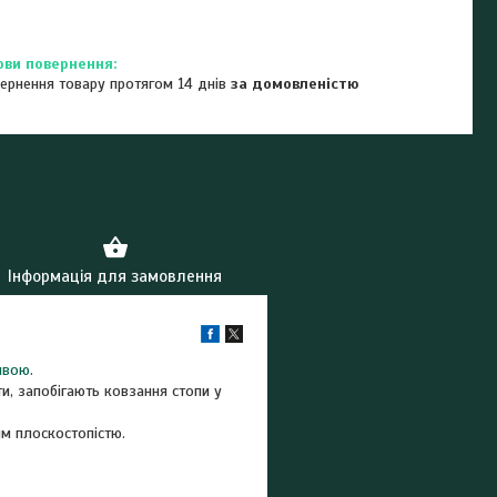
ернення товару протягом 14 днів
за домовленістю
Інформація для замовлення
швою
.
ти, запобігають ковзання стопи у
им плоскостопістю.