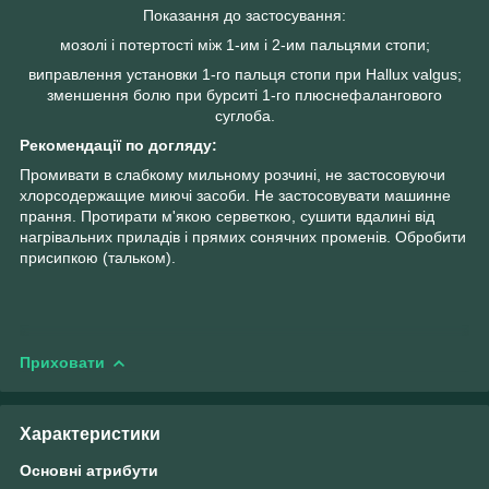
Показання до застосування:
мозолі і потертості між 1-им і 2-им пальцями стопи;
виправлення установки 1-го пальця стопи при Hallux valgus;
зменшення болю при бурситі 1-го плюснефалангового
суглоба.
Рекомендації по догляду:
Промивати в слабкому мильному розчині, не застосовуючи
хлорсодержащие миючі засоби. Не застосовувати машинне
прання. Протирати м'якою серветкою, сушити вдалині від
нагрівальних приладів і прямих сонячних променів. Обробити
присипкою (тальком).
Приховати
Характеристики
Основні атрибути