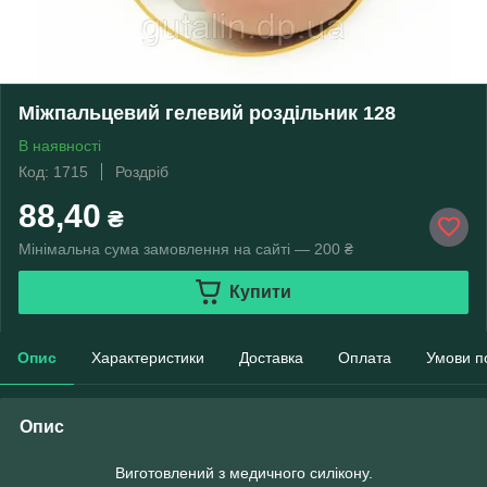
Міжпальцевий гелевий роздільник 128
В наявності
Код: 1715
Роздріб
88,40
₴
Мінімальна сума замовлення на сайті — 200 ₴
Купити
Опис
Характеристики
Доставка
Оплата
Умови п
Опис
Виготовлений з медичного силікону.