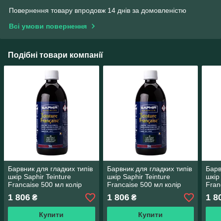
Повернення товару впродовж 14 днів за домовленістю
Всі умови повернення
Подібні товари компанії
Барвник для гладких типів
Барвник для гладких типів
Барв
шкір Saphir Teinture
шкір Saphir Teinture
шкір
Francaise 500 мл колір
Francaise 500 мл колір
Fran
червоний (11)
пурпурний (62)
темн
1 806
1 806
1 8
₴
₴
Купити
Купити