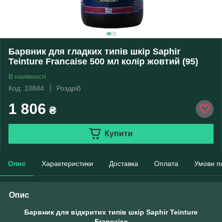
Барвник для гладких типів шкір Saphir
Teinture Francaise 500 мл колір жовтий (95)
В наявності
Код: 10844
Роздріб
1 806
₴
Купити
Опис
Характеристики
Доставка
Оплата
Умови п
Опис
Барвник для відкритих типів шкір Saphir Teinture
Francaise