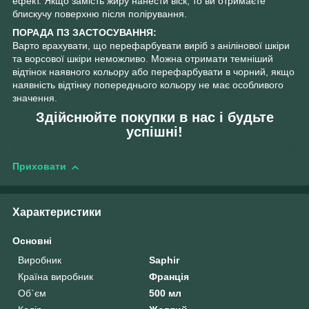
ефект. Якщо замість жиру нанести віск, то ви отримаєте
блискучу поверхню після полірування.
ПОРАДА ПЗ ЗАСТОСУВАННЯ:
Варто врахувати, що перефарбувати виріб з анілінової шкіри
та ворсової шкіри неможливо. Можна отримати темніший
відтінок наявного кольору або перефарбувати в чорний, якщо
наявність відтінку попереднього кольору не має особливого
значення.
Здійснюйте покупки в нас і будьте
успішні!
Приховати
Характеристики
Основні
Виробник
Saphir
Країна виробник
Франція
Об`єм
500 мл