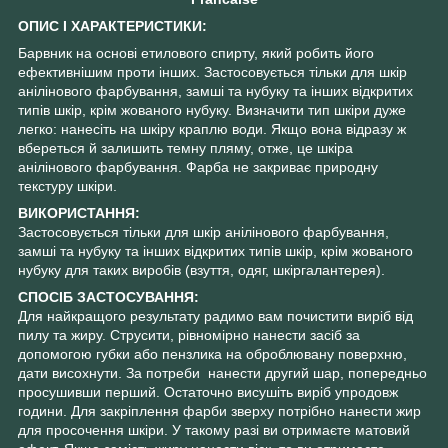
ОПИС І ХАРАКТЕРИСТИКИ:
Барвник на основі етилового спирту, який робить його
ефективнішим проти інших. Застосовується тільки для шкір
анілінового фарбування, замші та нубуку та інших відкритих
типів шкір, крім жованого нубуку. Визначити тип шкіри дуже
легко: нанесіть на шкіру краплю води. Якщо вона відразу ж
вбереться й залишить темну пляму, отже, це шкіра
анілінового фарбування. Фарба не закриває природну
текстуру шкіри.
ВИКОРИСТАННЯ:
Застосовується тільки для шкір анілінового фарбування,
замші та нубуку та інших відкритих типів шкір, крім жованого
нубуку для таких виробів (взуття, одяг, шкіргалантерея).
СПОСІБ ЗАСТОСУВАННЯ:
Для найкращого результату радимо вам почистити виріб від
пилу та жиру. Струсити, рівномірно нанести засіб за
допомогою губки або пензлика на оброблювану поверхню,
дати висохнути. За потреби нанести другий шар, попередньо
просушивши перший. Остаточно висушіть виріб упродовж
години. Для закріплення фарби зверху потрібно нанести жир
для просочення шкіри. У такому разі ви отримаєте матовий