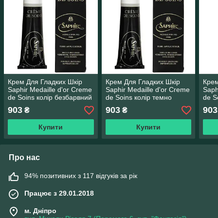
Крем Для Гладких Шкір
Крем Для Гладких Шкір
Крем
Saphir Medaille d'or Creme
Saphir Medaille d'or Creme
Saph
de Soins колір безбарвний
de Soins колір темно
de S
(02) 75 мл
коричневий (05) 75 мл
кори
903
903
903
₴
₴
Купити
Купити
Про нас
94% позитивних з 117 відгуків за рік
Працює з 29.01.2018
м. Дніпро