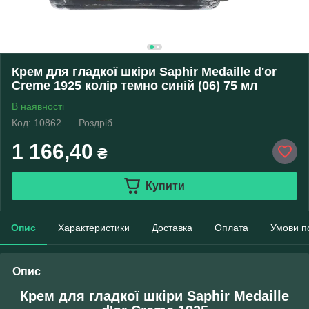
Крем для гладкої шкіри Saphir Medaille d'or
Creme 1925 колір темно синій (06) 75 мл
В наявності
Код: 10862
Роздріб
1 166,40
₴
Купити
Опис
Характеристики
Доставка
Оплата
Умови п
Опис
Крем для гладкої шкіри Saphir Medaille