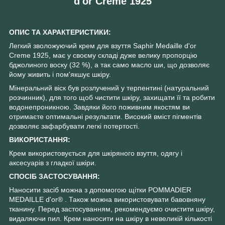
d'or Creme 1925
ОПИС ТА ХАРАКТЕРИСТИКИ:
Легкий зволожуючий крем для взуття Saphir Medaille d'or
Creme 1925, має у своєму складі дуже велику пропорцію
бджолиного воску (32 %), а так само масло ши, що дозволяє
йому живить і пом'якшує шкіру.
Мінеральний віск був розлучений у терпентині (натуральний
розчинник), для того щоб чистити шкіру, захищати її та робити
водонепроникною. Завдяки його поживним якостям ви
отримаєте оптимальні результати. Високий вміст пігментів
дозволяє зафарбувати легкі потертості.
ВИКОРИСТАННЯ:
Крем використовується для шкіряного взуття, одягу і
аксесуарів з гладкої шкіри.
СПОСІБ ЗАСТОСУВАННЯ:
Наносити засіб можна з допомогою щітки POMMADIER
MEDAILLE d'or® . Також можна використовувати бавовняну
тканину. Перед застосуванням, рекомендуємо очистити шкіру,
видаляючи пил. Крем наносити на шкіру в невеликій кількості