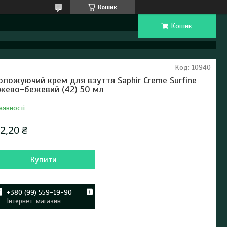
Кошик
Кошик
Код:
10940
оложуючий крем для взуття Saphir Creme Surfine
жево-бежевий (42) 50 мл
аявності
2,20 ₴
Купити
+380 (99) 559-19-90
Інтернет-магазин