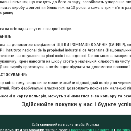
вальні пігменти, що входять до його складу, запобігають утворенню пл
надає виробу довголіття більш ніж на 10 років, а саме, в три – п'ять ра
а ринку.
ся на всіх видах взуття з гладкої шкіри.
АННЯ:
жна за допомогою спеціальної ЩІТКИ POMMADIER SAPHIR (САПФІР), яка
I, Instituto nacional de la propiedad industrial de Argentina (Національн
легшити застосування на рівні швів і на підошві. Також можна використ
авичку. Крем наносити на шкіру стоїть у маленькій кількості на чисту
Дати виробу просохнути, а потім відполірувати за допомогою вовняної 
СТОСУВАННЯ:
тр квітів тому, якщо ви не можете знайти відповідний колір для черев
вітлий. Його фарбувальні властивості дозволяють покривати маленькі лін
внесені в карту кольорів, можуть змінюватися з-за кольору та ос
Здійснюйте покупки у нас і будьте успі
Сайт створений на маркетплейсі
Prom.ua
Магазин и центр по ремонту и реставрации "Gutalin.clean" |
Поскаржитися на контент
|
Політика