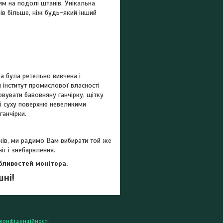
ям на подолі штанів. Унікальна
зів більше, ніж будь-який інший
 була ретельно вивчена і
ий інститут промислової власності
овувати бавовняну ганчірку, щітку
 і суху поверхню невеликими
ганчірки.
иків, ми радимо Вам вибирати той же
ії і знебарвлення.
обливостей монітора.
шні!
 конфіденційності