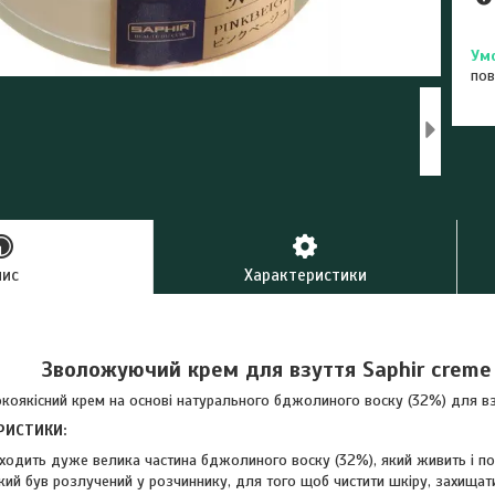
пов
пис
Характеристики
Зволожуючий крем для взуття Saphir creme 
коякісний крем на основі натурального бджолиного воску (32%) для вз
РИСТИКИ:
ходить дуже велика частина бджолиного воску (32%), який живить і п
який був розлучений у розчиннику, для того щоб чистити шкіру, захищат