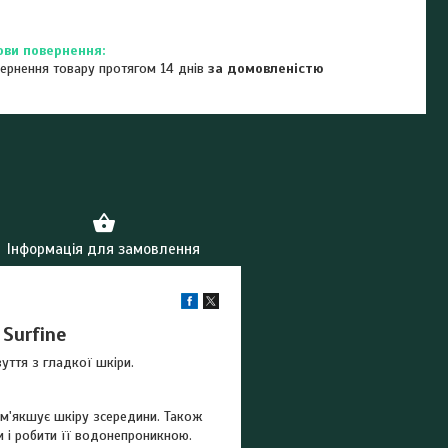
ернення товару протягом 14 днів
за домовленістю
Інформація для замовлення
Surfine
уття з гладкої шкіри.
ом'якшує шкіру зсередини. Також
и і робити її водонепроникною.