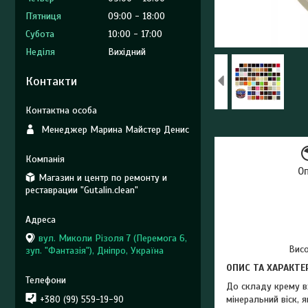
Пʼятниця
09:00
18:00
Субота
10:00
17:00
Неділя
Вихідний
Контакти
Менеджер Марина Майстер Денис
О
Магазин и центр по ремонту и
реставрации "Gutalin.clean"
вул. Миколи Різоля 7 (Перемога 6,
Висо
зуп. "Фантазія"), Дніпро, Україна
ОПИС ТА ХАРАКТЕ
До складу крему в
мінеральний віск, 
+380 (99) 559-19-90