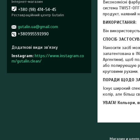
Інтернет-магазин
Високоякісні фарбу
система TWIST-OFF 
+380 (98) 474-54-45
продукт, наявний н
Реставраційний центр Gutalin
ВИКОРИСТАННЯ:
gutalin.ua@gmail.com
Він використовуєть
+380995591990
СПОСІБ ЗАСТОСУВ
Наносити засіб мо
запатентована в INP
Instagram
https://www.instagram.co
Аргентини), щоб по
m/gutalin.clean/
або полирующую рук
круговими рухами. 
ПОРАДИ ЩОДО ЗА
Існує широкий спек
колір, але більш с
УВАГА! Кольори, 