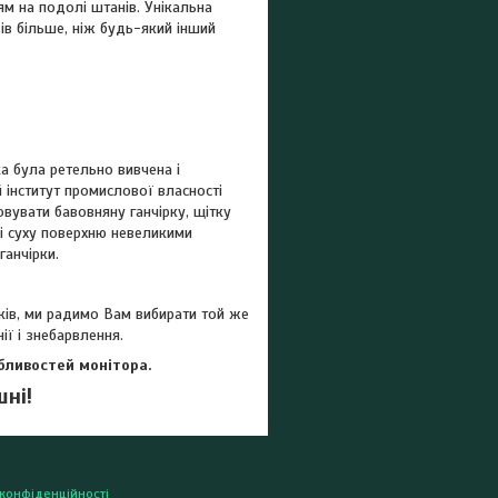
ям на подолі штанів. Унікальна
зів більше, ніж будь-який інший
 була ретельно вивчена і
ий інститут промислової власності
овувати бавовняну ганчірку, щітку
 і суху поверхню невеликими
ганчірки.
иків, ми радимо Вам вибирати той же
ії і знебарвлення.
обливостей монітора.
шні!
 конфіденційності