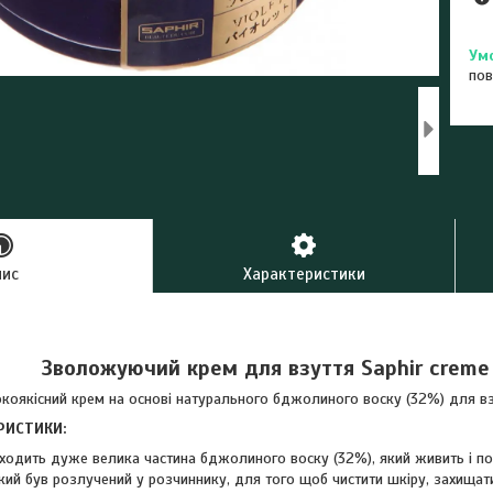
пов
пис
Характеристики
Зволожуючий крем для взуття Saphir creme 
коякісний крем на основі натурального бджолиного воску (32%) для вз
РИСТИКИ:
ходить дуже велика частина бджолиного воску (32%), який живить і п
який був розлучений у розчиннику, для того щоб чистити шкіру, захищат