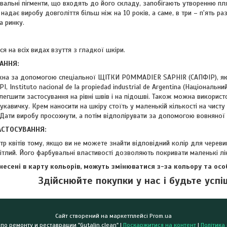
вальні пігменти, що входять до його складу, запобігають утворенню пл
надає виробу довголіття більш ніж на 10 років, а саме, в три – п'ять ра
а ринку.
ся на всіх видах взуття з гладкої шкіри.
АННЯ:
жна за допомогою спеціальної ЩІТКИ POMMADIER SAPHIR (САПФІР), яка
I, Instituto nacional de la propiedad industrial de Argentina (Національн
легшити застосування на рівні швів і на підошві. Також можна використ
авичку. Крем наносити на шкіру стоїть у маленькій кількості на чисту
Дати виробу просохнути, а потім відполірувати за допомогою вовняної 
СТОСУВАННЯ:
тр квітів тому, якщо ви не можете знайти відповідний колір для черев
вітлий. Його фарбувальні властивості дозволяють покривати маленькі лін
внесені в карту кольорів, можуть змінюватися з-за кольору та ос
Здійснюйте покупки у нас і будьте успі
Сайт створений на маркетплейсі
Prom.ua
Магазин и центр по ремонту и реставрации "Gutalin.clean" |
Поскаржитися на контент
|
Політика