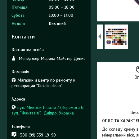
Пʼятниця
09:00
18:00
Субота
10:00
17:00
Неділя
Вихідний
Контакти
Менеджер Марина Майстер Денис
О
Магазин и центр по ремонту и
реставрации "Gutalin.clean"
вул. Миколи Різоля 7 (Перемога 6,
Висо
зуп. "Фантазія"), Дніпро, Україна
ОПИС ТА ХАРАКТЕ
До складу крему в
мінеральний віск, 
+380 (99) 559-19-90