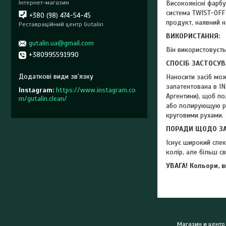
Інтернет-магазин
Високоякісні фарбу
система TWIST-OFF 
+380 (98) 474-54-45
продукт, наявний н
Реставраційний центр Gutalin
ВИКОРИСТАННЯ:
gutalin.ua@gmail.com
Він використовуєть
+380995591990
СПОСІБ ЗАСТОСУВ
Наносити засіб мо
запатентована в INP
Instagram
https://www.instagram.co
Аргентини), щоб по
m/gutalin.clean/
або полирующую рук
круговими рухами. 
ПОРАДИ ЩОДО ЗА
Існує широкий спек
колір, але більш с
УВАГА! Кольори, 