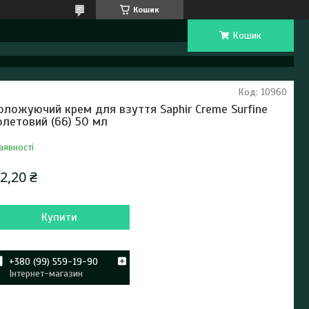
Кошик
Кошик
Код:
10960
оложуючий крем для взуття Saphir Creme Surfine
олетовий (66) 50 мл
аявності
2,20 ₴
Купити
+380 (99) 559-19-90
Інтернет-магазин