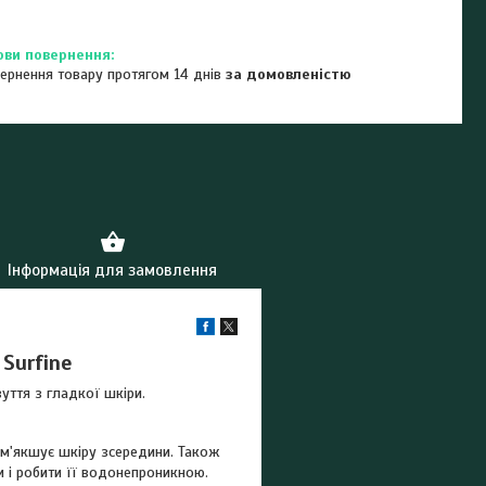
ернення товару протягом 14 днів
за домовленістю
Інформація для замовлення
Surfine
уття з гладкої шкіри.
ом'якшує шкіру зсередини. Також
и і робити її водонепроникною.