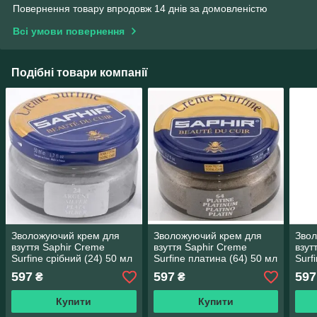
Повернення товару впродовж 14 днів за домовленістю
Всі умови повернення
Подібні товари компанії
Зволожуючий крем для
Зволожуючий крем для
Звол
взуття Saphir Creme
взуття Saphir Creme
взут
Surfine срібний (24) 50 мл
Surfine платина (64) 50 мл
Surf
597
597
597
₴
₴
Купити
Купити