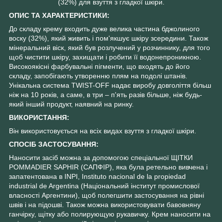
(32%) для взуття з гладкої шкіри.
ОПИС ТА ХАРАКТЕРИСТИКИ:
До складу крему входить дуже велика частина бджолиного
воску (32%), який живить і пом'якшує шкіру зсередини. Також
мінеральний віск, який був розлучений у розчиннику, для того
щоб чистити шкіру, захищати і робити її водонепроникною.
Високоякісні фарбувальні пігменти, що входять до його
складу, запобігають утворенню плям на подолі штанів.
Унікальна система TWIST-OFF надає виробу довголіття більш
ніж на 10 років, а саме, в три – п'ять разів більше, ніж будь-
який інший продукт, наявний на ринку.
ВИКОРИСТАННЯ:
Він використовується на всіх видах взуття з гладкої шкіри.
СПОСІБ ЗАСТОСУВАННЯ:
Наносити засіб можна за допомогою спеціальної ЩІТКИ
POMMADIER SAPHIR (САПФІР), яка була ретельно вивчена і
запатентована в INPI, Instituto nacional de la propiedad
industrial de Argentina (Національний інститут промислової
власності Аргентини), щоб полегшити застосування на рівні
швів і на підошві. Також можна використовувати бавовняну
ганчірку, щітку або полирующую рукавичку. Крем наносити на