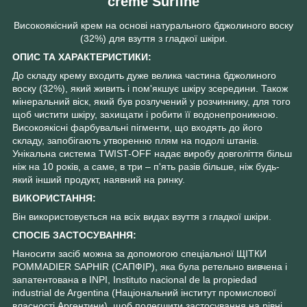
creme Surfine
Високоякісний крем на основі натурального бджолиного воску
(32%) для взуття з гладкої шкіри.
ОПИС ТА ХАРАКТЕРИСТИКИ:
До складу крему входить дуже велика частина бджолиного
воску (32%), який живить і пом'якшує шкіру зсередини. Також
мінеральний віск, який був розлучений у розчиннику, для того
щоб чистити шкіру, захищати і робити її водонепроникною.
Високоякісні фарбувальні пігменти, що входять до його
складу, запобігають утворенню плям на подолі штанів.
Унікальна система TWIST-OFF надає виробу довголіття більш
ніж на 10 років, а саме, в три – п'ять разів більше, ніж будь-
який інший продукт, наявний на ринку.
ВИКОРИСТАННЯ:
Він використовується на всіх видах взуття з гладкої шкіри.
СПОСІБ ЗАСТОСУВАННЯ:
Наносити засіб можна за допомогою спеціальної ЩІТКИ
POMMADIER SAPHIR (САПФІР), яка була ретельно вивчена і
запатентована в INPI, Instituto nacional de la propiedad
industrial de Argentina (Національний інститут промислової
власності Аргентини), щоб полегшити застосування на рівні