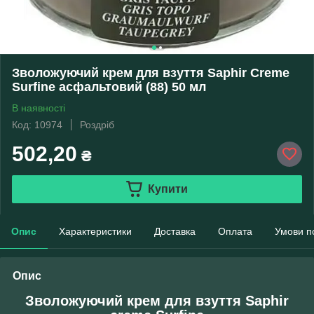
Зволожуючий крем для взуття Saphir Creme
Surfine асфальтовий (88) 50 мл
В наявності
Код: 10974
Роздріб
502,20
₴
Купити
Опис
Характеристики
Доставка
Оплата
Умови п
Опис
Зволожуючий крем для взуття Saphir