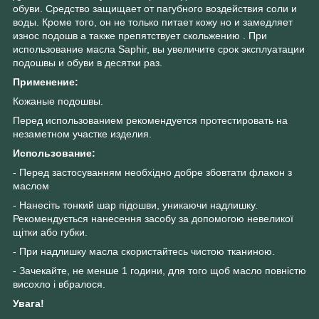
обуви. Средство защищает от пагубного воздействия соли и
воды. Кроме того, он не только питает кожу но и замедляет
износ подошв а также препятствует скольжению . При
использование масла Saphir, вы увеличите срок эксплуатации
подошвы и обуви в десятки раз.
Применение:
Кожаные подошвы.
Перед использованием рекомендуется протестировать на
незаметном участке изделия.
Использование:
- Перед застосуванням необхідно добре збовтати флакон з
маслом
- Нанесіть тонкий шар підошви, уникаючи надлишку.
Рекомендується нанесення засобу за допомогою невеликої
щітки або губки.
- При надлишку масла скористайтесь чистою тканиною.
- Зачекайте, не менше 1 години, для того щоб масло повністю
висохло і вбралося.
Увага!