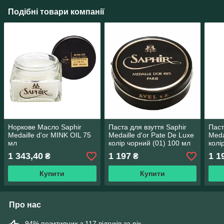
Подібні товари компанії
Норкове Масло Saphir
Паста для взуття Saphir
Паст
Medaille d'or MINK OIL 75
Medaille d'or Pate De Luxe
Meda
мл
колір чорний (01) 100 мл
колі
мл
1 343,40
1 197
1 1
₴
₴
Купити
Купити
Про нас
94% позитивних з 117 відгуків за рік