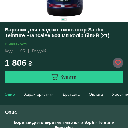
Барвник для гладких типів шкір Saphir
Teinture Francaise 500 мл колір білий (21)
В наявності
Код: 11105
Роздріб
1 806
₴
Купити
Опис
Характеристики
Доставка
Оплата
Умови п
Опис
Барвник для відкритих типів шкір Saphir Teinture
Francaise