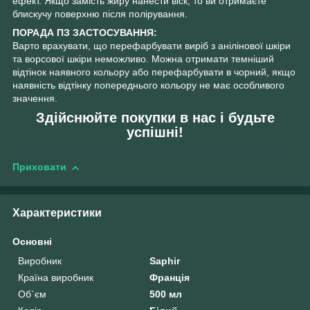
ефект. Якщо замість жиру нанести віск, то ви отримаєте
блискучу поверхню після полірування.
ПОРАДА ПЗ ЗАСТОСУВАННЯ:
Варто врахувати, що перефарбувати виріб з анілінової шкіри
та ворсової шкіри неможливо. Можна отримати темніший
відтінок наявного кольору або перефарбувати в чорний, якщо
наявність відтінку попереднього кольору не має особливого
значення.
Здійснюйте покупки в нас і будьте
успішні!
Приховати
Характеристики
Основні
Виробник
Saphir
Країна виробник
Франція
Об`єм
500 мл