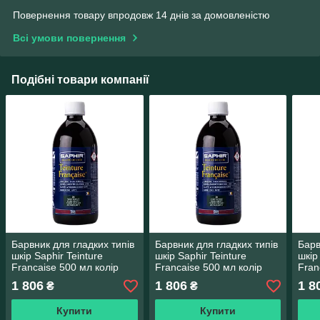
Повернення товару впродовж 14 днів за домовленістю
Всі умови повернення
Подібні товари компанії
Барвник для гладких типів
Барвник для гладких типів
Барв
шкір Saphir Teinture
шкір Saphir Teinture
шкір
Francaise 500 мл колір
Francaise 500 мл колір
Fran
червоний (11)
пурпурний (62)
темн
1 806
1 806
1 8
₴
₴
Купити
Купити