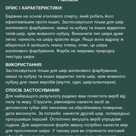
ОПИС І ХАРАКТЕРИСТИКИ:
Барвник на основі етилового спирту, який робить його
ефективнішим проти інших. Застосовується тільки для шкір
анілінового фарбування, замші та нубуку та інших відкритих
типів шкір, крім жованого нубуку. Визначити тип шкіри дуже
легко: нанесіть на шкіру краплю води. Якщо вона відразу ж
вбереться й залишить темну пляму, отже, це шкіра
анілінового фарбування. Фарба не закриває природну
текстуру шкіри.
ВИКОРИСТАННЯ:
Застосовується тільки для шкір анілінового фарбування,
замші та нубуку та інших відкритих типів шкір, крім жованого
нубуку для таких виробів (взуття, одяг, шкіргалантерея).
СПОСІБ ЗАСТОСУВАННЯ:
Для найкращого результату радимо вам почистити виріб від
пилу та жиру. Струсити, рівномірно нанести засіб за
допомогою губки або пензлика на оброблювану поверхню,
дати висохнути. За потреби нанести другий шар, попередньо
просушивши перший. Остаточно висушіть виріб упродовж
години. Для закріплення фарби зверху потрібно нанести жир
для просочення шкіри. У такому разі ви отримаєте матовий