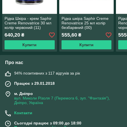
Рідка Шкіра - крем Saphir
Рідка шкіра Saphir Creme
Рідк
Creme Renovatrice 30 мл
Renovatrice 25 мл колір
Reno
колір червоний (11)
безбарвний (00)
чорн
640,20
555,60
555
₴
₴
Купити
Купити
Про нас
94% позитивних з 117 відгуків за рік
Працює з 29.01.2018
м. Дніпро
вул. Миколи Різоля 7 (Перемога 6, зуп. "Фантазія"),
Дніпро, Україна
Контакти
Сьогодні працює з 09:00 до 18:00