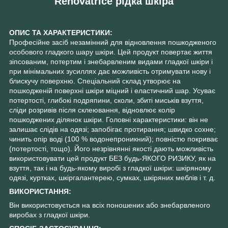
Renovatrice рідка шкіра
ОПИС ТА ХАРАКТЕРИСТИКИ:
Професійне засіб незамінний для відновлення пошкодженого
особового гладкого шару шкіри. Цей продукт повертає життя
зіпсованим, потертим і знебарвленим видами гладкої шкіри і
при мінімальних зусиллях дає можливість отримувати нову і
блискучу поверхню. Спеціальний склад утворює на
пошкодженій поверхні шкіри міцний і еластичний шар. Усуває
потертості, глибокі подряпини, сколи, збиті миськів взуття,
сліди розривів після склеювання, відновлює колір
пошкоджених ділянок шкіри. Головні характеристики: він не
залишає слідів на одязі; запобігає протирання; швидко сохне;
чинить опір воді (100 % водонепроникний); повністю покриває
(потертості, тощо). Його незрівнянні якості дають можливість
використовувати цей продукт БЕЗ будь-ЯКОГО РИЗИКУ, як на
взуття, так і на будь-якому виробі з гладкої шкіри: шкіряному
одязі, куртках, шкіргалантерею, сумках, шкіряних меблів і т. д.
ВИКОРИСТАННЯ:
Він використовується на всіх поношених або знебарвленого
виробах з гладкої шкіри.