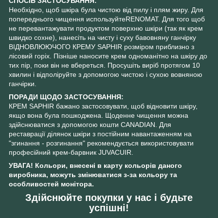
СПОСІБ ЗАСТОСУВАННЯ:
Необхідно, щоб шкіра була чистою від пилу і плям жиру. Для
попереднього чищення используйтеRENOMAT. Для того щоб
не перевантажувати продуктом поверхню шкіри (так як крем
швидко сохне), нанесіть на чисту і суху бавовняну ганчірку
ВІДНОВЛЮЮЧОГО КРЕМУ SAPHIR розміром приблизно з
лісовий горіх. Пізніше наносите крем одноманітно на шкіру до
тих пір, поки він не вбереться. Просушіть виріб протягом 10
хвилин і відполіруйте з допомогою чистою і сухою вовняною
ганчірки.
ПОРАДИ ЩОДО ЗАСТОСУВАННЯ:
КРЕМ SAPHIR бажано застосовувати, щоб відновити шкіру,
якщо вона була пошкоджена. Щоденне чищення можна
здійснюватися з допомогою кошти CANADIAN. Для
реставрації ділянок шкіри з постійним навантаженням на
"згинання - розгинання" рекомендується використовувати
професійний крем-барвник JUVACUIR.
УВАГА! Кольори, внесені в карту кольорів даного
виробника, можуть змінюватися з-за кольору та
особливостей монітора.
Здійснюйте покупки у нас і будьте
успішні!