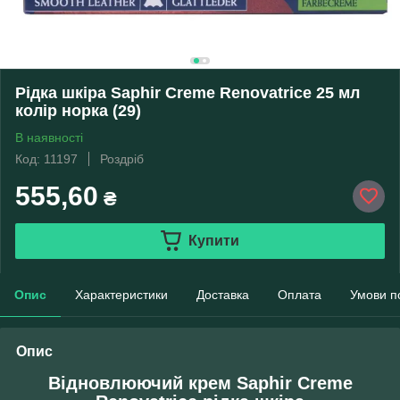
Рідка шкіра Saphir Creme Renovatrice 25 мл
колір норка (29)
В наявності
Код: 11197
Роздріб
555,60
₴
Купити
Опис
Характеристики
Доставка
Оплата
Умови п
Опис
Відновлюючий крем Saphir Creme