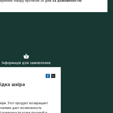
ернення товару протягом 14 днів
за домовленістю
Інформація для замовлення
ідка шкіра
іри. Этот продукт возвращает
усилиях дает возможность
й поверхности кожи прочный и