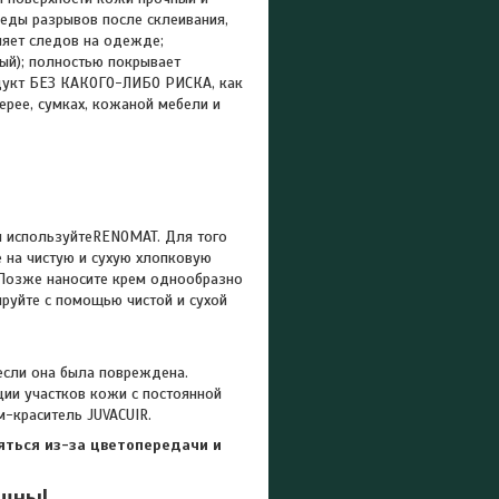
следы разрывов после склеивания,
ляет следов на одежде;
ый); полностью покрывает
родукт БЕЗ КАКОГО-ЛИБО РИСКА, как
ерее, сумках, кожаной мебели и
и используйтеRENOMAT. Для того
е на чистую и сухую хлопковую
Позже наносите крем однообразно
ируйте с помощью чистой и сухой
сли она была повреждена.
ии участков кожи с постоянной
м-краситель JUVACUIR.
яться из-за цветопередачи и
ешны!