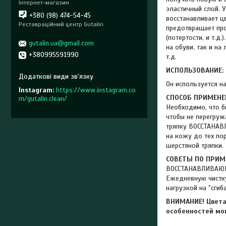
Інтернет-магазин
эластичный слой. У
+380 (98) 474-54-45
восстанавливает ц
Реставраційний центр Gutalin
предотвращает про
(потертости, и т.
gutalin.ua@gmail.com
на обуви, так и н
+380995591990
т.д.
ИСПОЛЬЗОВАНИЕ:
Он используется н
Instagram
https://www.instagram.co
СПОСОБ ПРИМЕНЕ
m/gutalin.clean/
Необходимо, что б
чтобы не перегруж
тряпку ВОССТАНАВ
на кожу до тех пор
шерстяной тряпки.
СОВЕТЫ ПО ПРИМ
ВОССТАНАВЛИВАЮЩИ
Ежедневную чистку
нагрузкой на "сги
ВНИМАНИЕ! Цвета,
особенностей мо