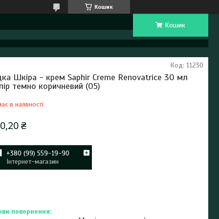
Кошик
Кошик
Код:
11230
дка Шкіра - крем Saphir Creme Renovatrice 30 мл
лір темно коричневий (05)
ає в наявності
0,20 ₴
+380 (99) 559-19-90
Інтернет-магазин