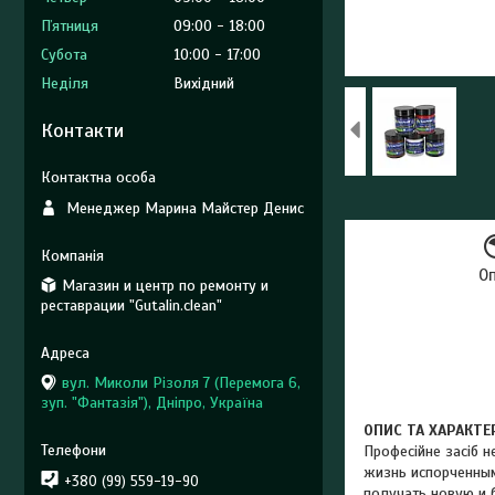
Пʼятниця
09:00
18:00
Субота
10:00
17:00
Неділя
Вихідний
Контакти
Менеджер Марина Майстер Денис
О
Магазин и центр по ремонту и
реставрации "Gutalin.clean"
вул. Миколи Різоля 7 (Перемога 6,
зуп. "Фантазія"), Дніпро, Україна
ОПИС ТА ХАРАКТЕ
Професійне засіб 
жизнь испорченным
+380 (99) 559-19-90
получать новую и 