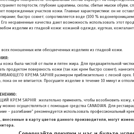
страняет потертости, глубокие царапины, сколы, сбитые мыски обуви, 
вет поврежденных участков кожи. Главные характеристики: он не остав
тирание; быстро сохнет; сопротивляется воде (100 % водонепроницаем
д.). Его несравненные качества дают возможность использовать этот п
а любом изделии из гладкой кожи: кожаной одежде, куртках, кожгалант
а всех поношенных или обесцвеченных изделиях из гладкой кожи.
НИЯ:
ы кожа была чистой от пыли и пятен жира. Для предварительной чистк
ать продуктом поверхность кожи (так как крем быстро сохнет), нанесит
ЛИВАЮЩЕГО КРЕМА SAPHIR размером приблизительно с лесной орех. 
, пока он не впитается. Просушите изделие в течение 10 минут и отпол
ЕНЕНИЮ:
Й КРЕМ SAPHIR желательно применять, чтобы возобновить кожу, е
 можно осуществляться с помощью средства CANADIAN. Для реставрац
бание - разгибание" рекомендуется использовать профессиональный кре
 внесенные в карту цветов данного производителя, могут измен
нитора.
Совершайте покупки у нас и будьте усп