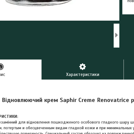
пов
пис
Характеристики
Відновлюючий крем Saphir Creme Renovatrice р
РИСТИКИ:
незамінний для відновлення пошкодженого особового гладкого шару шк
, потертым и обесцвеченным видам гладкой кожи и при минимальных 
блестящую поверхность. Специальный состав образует на поврежденно