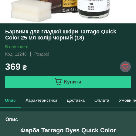
Барвник для гладкої шкіри Tarrago Quick
Color 25 мл колір чорний (18)
В наявності
Код: 11246
Роздріб
369
₴
Купити
Опис
Характеристики
Доставка
Оплата
Умови п
Опис
Фарба Tarrago Dyes Quick Color