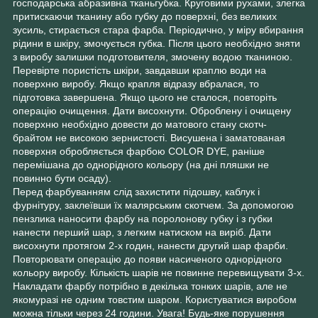
господарська абразивна тканьгубка. Круговими рухами, злегка
притискаючи тканину або губку до поверхні, без великих
зусиль, стирається стара фарба. Періодично, у міру вбирання
рідини в шкіру, змочується губка. Після цього необхідно зняти
з виробу залишки подготовителя, змочену водою тканиною.
Перевірте пористість шкіри, завдавши краплю води на
поверхню виробу. Якщо крапля відразу вбралася, то
підготовка завершена. Якщо цього не сталося, повторіть
операцію очищення. Дати висохнути. Оброблену і очищену
поверхню необхідно довести до матового стану скотч-
брайтом не високою зернистості. Висушена і заматованая
поверхня обробляється фарбою COLOR DYE, раніше
перемішана до однорідного кольору (на дні пляшки не
повинно бути осаду).
Перед фарбуванням слід захистити підошву, каблук і
фурнітуру, заклеївши їх малярським скотчем. За допомогою
пензлика наносити фарбу на поролонову губку і з губки
нанести перший шар, з легким натиском на виріб. Дати
висохнути протягом 2-х годин, нанести другий шар фарби.
Повторювати операцію до появи насиченого однорідного
кольору виробу. Кількість шарів не повинне перевищувати 3-х.
Накладати фарбу потрібно в декілька тонких шарів, але не
якомуразі не одним товстим шаром. Користуватися виробом
можна тільки через 24 години. Увага! Будь-яке порушення