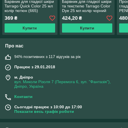
Барвник для гладкої шкіри
Барвник для гладкої шкіри
Прон
Tarrago Quick Color 25 мл
та текстилю Tarrago Color
глад
колір тютюн (665)
Dye 25 мл колір чорний
PEN
(18)
колі
369
424,20
480
₴
₴
Купити
Купити
Про нас
94% позитивних з 117 відгуків за рік
Працює з 29.01.2018
м. Дніпро
вул. Миколи Різоля 7 (Перемога 6, зуп. "Фантазія"),
Дніпро, Україна
Контакти
Сьогодні працює з 10:00 до 17:00
Показати весь графік роботи