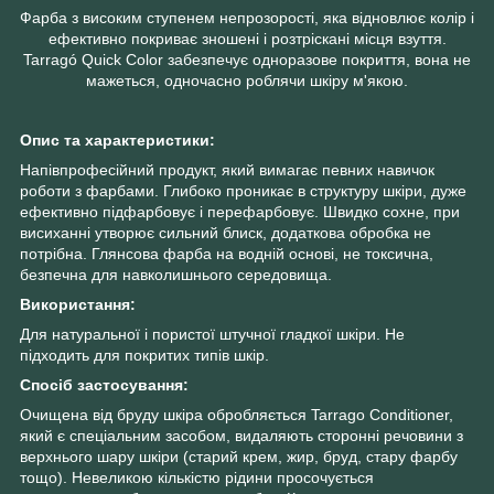
Фарба з високим ступенем непрозорості, яка відновлює колір і
ефективно покриває зношені і розтріскані місця взуття.
Tarragó Quick Color забезпечує одноразове покриття, вона не
мажеться, одночасно роблячи шкіру м'якою.
Опис та характеристики:
Напівпрофесійний продукт, який вимагає певних навичок
роботи з фарбами. Глибоко проникає в структуру шкіри, дуже
ефективно підфарбовує і перефарбовує. Швидко сохне, при
висиханні утворює сильний блиск, додаткова обробка не
потрібна. Глянсова фарба на водній основі, не токсична,
безпечна для навколишнього середовища.
Використання:
Для натуральної і пористої штучної гладкої шкіри. Не
підходить для покритих типів шкір.
Спосіб застосування:
Очищена від бруду шкіра обробляється Tarrago Conditioner,
який є спеціальним засобом, видаляють сторонні речовини з
верхнього шару шкіри (старий крем, жир, бруд, стару фарбу
тощо). Невеликою кількістю рідини просочується