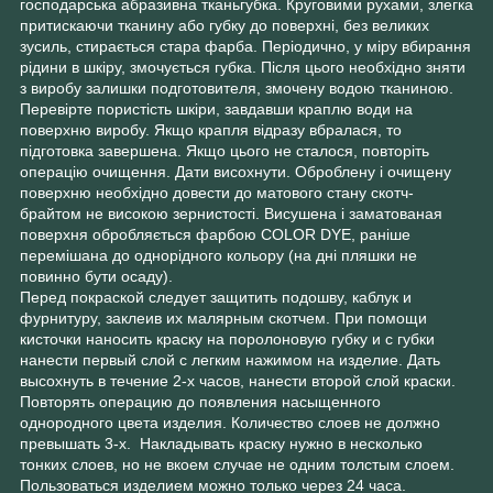
господарська абразивна тканьгубка. Круговими рухами, злегка
притискаючи тканину або губку до поверхні, без великих
зусиль, стирається стара фарба. Періодично, у міру вбирання
рідини в шкіру, змочується губка. Після цього необхідно зняти
з виробу залишки подготовителя, змочену водою тканиною.
Перевірте пористість шкіри, завдавши краплю води на
поверхню виробу. Якщо крапля відразу вбралася, то
підготовка завершена. Якщо цього не сталося, повторіть
операцію очищення. Дати висохнути. Оброблену і очищену
поверхню необхідно довести до матового стану скотч-
брайтом не високою зернистості. Висушена і заматованая
поверхня обробляється фарбою COLOR DYE, раніше
перемішана до однорідного кольору (на дні пляшки не
повинно бути осаду).
Перед покраской следует защитить подошву, каблук и
фурнитуру, заклеив их малярным скотчем. При помощи
кисточки наносить краску на поролоновую губку и с губки
нанести первый слой с легким нажимом на изделие. Дать
высохнуть в течение 2-х часов, нанести второй слой краски.
Повторять операцию до появления насыщенного
однородного цвета изделия. Количество слоев не должно
превышать 3-х. Накладывать краску нужно в несколько
тонких слоев, но не вкоем случае не одним толстым слоем.
Пользоваться изделием можно только через 24 часа.