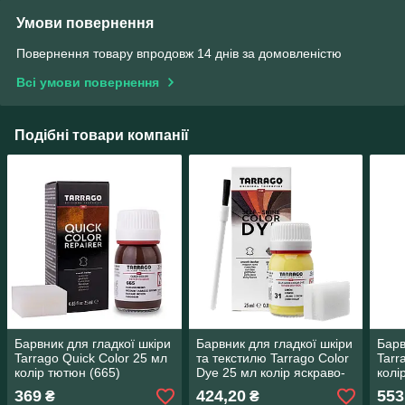
Умови повернення
Повернення товару впродовж 14 днів за домовленістю
Всі умови повернення
Подібні товари компанії
Барвник для гладкої шкіри
Барвник для гладкої шкіри
Барв
Tarrago Quick Color 25 мл
та текстилю Tarrago Color
Tarr
колір тютюн (665)
Dye 25 мл колір яскраво-
колі
жовтий (31)
(501
369
424,20
553
₴
₴