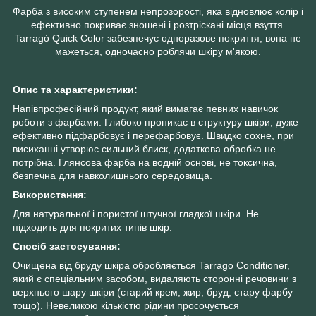
Фарба з високим ступенем непрозорості, яка відновлює колір і
ефективно покриває зношені і розтріскані місця взуття.
Tarragó Quick Color забезпечує одноразове покриття, вона не
мажеться, одночасно роблячи шкіру м'якою.
Опис та характеристики:
Напівпрофесійний продукт, який вимагає певних навичок
роботи з фарбами. Глибоко проникає в структуру шкіри, дуже
ефективно підфарбовує і перефарбовує. Швидко сохне, при
висиханні утворює сильний блиск, додаткова обробка не
потрібна. Глянсова фарба на водній основі, не токсична,
безпечна для навколишнього середовища.
Використання:
Для натуральної і пористої штучної гладкої шкіри. Не
підходить для покритих типів шкір.
Спосіб застосування:
Очищена від бруду шкіра обробляється Tarrago Conditioner,
який є спеціальним засобом, видаляють сторонні речовини з
верхнього шару шкіри (старий крем, жир, бруд, стару фарбу
тощо). Невеликою кількістю рідини просочується