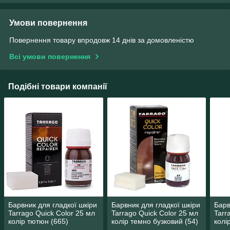
Умови повернення
Повернення товару впродовж 14 днів за домовленістю
Всі умови повернення
Подібні товари компанії
Барвник для гладкої шкіри
Барвник для гладкої шкіри
Барв
Tarrago Quick Color 25 мл
Tarrago Quick Color 25 мл
Tarr
колір тютюн (665)
колір темно бузковий (54)
колі
(501