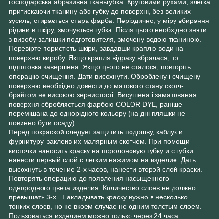
господарська абразивна тканьгубка. Круговими рухами, злегка
притискаючи тканину або губку до поверхні, без великих
зусиль, стирається стара фарба. Періодично, у міру вбирання
рідини в шкіру, змочується губка. Після цього необхідно зняти
з виробу залишки подготовителя, змочену водою тканиною.
Перевірте пористість шкіри, завдавши краплю води на
поверхню виробу. Якщо крапля відразу вбралася, то
підготовка завершена. Якщо цього не сталося, повторіть
операцію очищення. Дати висохнути. Оброблену і очищену
поверхню необхідно довести до матового стану скотч-
брайтом не високою зернистості. Висушена і заматованая
поверхня обробляється фарбою COLOR DYE, раніше
перемішана до однорідного кольору (на дні пляшки не
повинно бути осаду).
Перед покраской следует защитить подошву, каблук и
фурнитуру, заклеив их малярным скотчем. При помощи
кисточки наносить краску на поролоновую губку и с губки
нанести первый слой с легким нажимом на изделие. Дать
высохнуть в течение 2-х часов, нанести второй слой краски.
Повторять операцию до появления насыщенного
однородного цвета изделия. Количество слоев не должно
превышать 3-х. Накладывать краску нужно в несколько
тонких слоев, но не вкоем случае не одним толстым слоем.
Пользоваться изделием можно только через 24 часа.