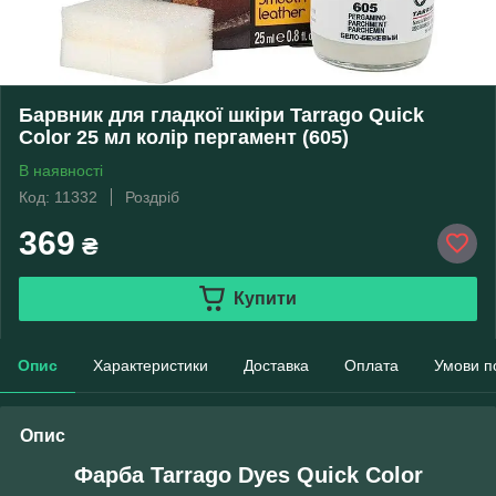
Барвник для гладкої шкіри Tarrago Quick
Color 25 мл колір пергамент (605)
В наявності
Код: 11332
Роздріб
369
₴
Купити
Опис
Характеристики
Доставка
Оплата
Умови п
Опис
Фарба Tarrago Dyes Quick Color