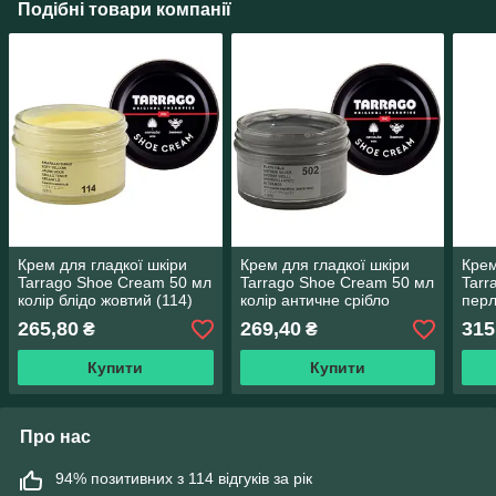
Подібні товари компанії
Крем для гладкої шкіри
Крем для гладкої шкіри
Крем
Tarrago Shoe Cream 50 мл
Tarrago Shoe Cream 50 мл
Tarr
колір блідо жовтий (114)
колір античне срібло
перл
металік (502)
блід
265,80
269,40
315
₴
₴
Купити
Купити
Про нас
94% позитивних з 114 відгуків за рік