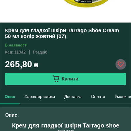
Крем для гладкої шкіри Tarrago Shoe Cream
50 мл колір жовтий (07)
В наявності
Код: 11342
Роздріб
265,80
₴
Купити
Опис
Характеристики
Доставка
Оплата
Умови п
Опис
Крем для гладкої шкіри Tarrago shoe