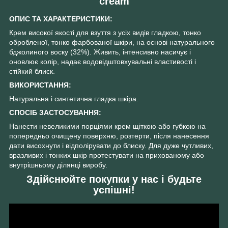
cream
ОПИС ТА ХАРАКТЕРИСТИКИ:
Крем високої якості для взуття з усіх видів гладкою, тонко
обробленої, тонко фарбованої шкіри, на основі натурального
бджолиного воску (32%). Живить, інтенсивно насичує і
оновлює колір, надає водовідштовхувальні властивості і
стійкий блиск.
ВИКОРИСТАННЯ:
Натуральна і синтетична гладка шкіра.
СПОСІБ ЗАСТОСУВАННЯ:
Нанести невеликими порціями крем щіткою або губкою на
попередньо очищену поверхню, розтерти, після нанесення
дати висохнути і відполірувати до блиску. Для дуже чутливих,
вразливих і тонких шкір протестувати на прихованому або
внутрішньому ділянці виробу.
Здійснюйте покупки у нас і будьте
успішні!