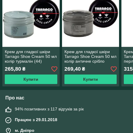
Крем для гладкої шкіри
Крем для гладкої шкіри
Крем
Tarrago Shoe Cream 50 мл
Tarrago Shoe Cream 50 мл
Tarr
колір турмалін (44)
колір античне срібло
перл
металік (502)
блід
265,80
269,40
315
₴
₴
Купити
Купити
Про нас
94% позитивних з 117 відгуків за рік
Працює з 29.01.2018
м. Дніпро