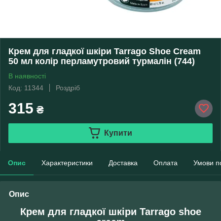
Крем для гладкої шкіри Tarrago Shoe Cream
50 мл колір перламутровий турмалін (744)
В наявності
Код: 11344
Роздріб
315
₴
Купити
Опис
Характеристики
Доставка
Оплата
Умови п
Опис
Крем для гладкої шкіри Tarrago shoe