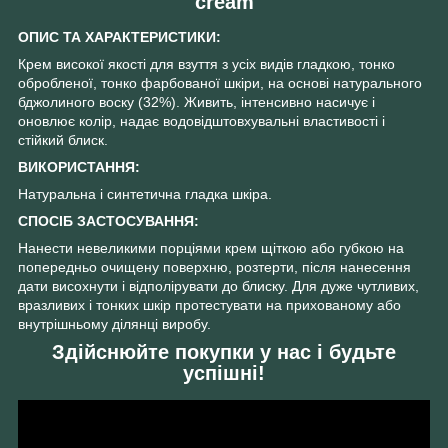
cream
ОПИС ТА ХАРАКТЕРИСТИКИ:
Крем високої якості для взуття з усіх видів гладкою, тонко
обробленої, тонко фарбованої шкіри, на основі натурального
бджолиного воску (32%). Живить, інтенсивно насичує і
оновлює колір, надає водовідштовхувальні властивості і
стійкий блиск.
ВИКОРИСТАННЯ:
Натуральна і синтетична гладка шкіра.
СПОСІБ ЗАСТОСУВАННЯ:
Нанести невеликими порціями крем щіткою або губкою на
попередньо очищену поверхню, розтерти, після нанесення
дати висохнути і відполірувати до блиску. Для дуже чутливих,
вразливих і тонких шкір протестувати на прихованому або
внутрішньому ділянці виробу.
Здійснюйте покупки у нас і будьте
успішні!