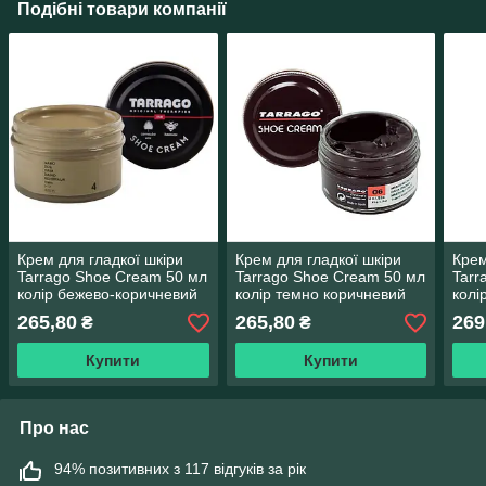
Подібні товари компанії
Крем для гладкої шкіри
Крем для гладкої шкіри
Крем
Tarrago Shoe Cream 50 мл
Tarrago Shoe Cream 50 мл
Tarr
колір бежево-коричневий
колір темно коричневий
колі
(04)
(06)
кори
265,80
265,80
269
₴
₴
Купити
Купити
Про нас
94% позитивних з 117 відгуків за рік