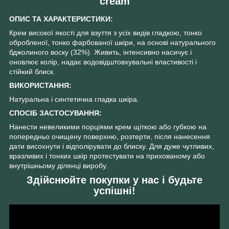
cream
ОПИС ТА ХАРАКТЕРИСТИКИ:
Крем високої якості для взуття з усіх видів гладкою, тонко
обробленої, тонко фарбованої шкіри, на основі натурального
бджолиного воску (32%). Живить, інтенсивно насичує і
оновлює колір, надає водовідштовхувальні властивості і
стійкий блиск.
ВИКОРИСТАННЯ:
Натуральна і синтетична гладка шкіра.
СПОСІБ ЗАСТОСУВАННЯ:
Нанести невеликими порціями крем щіткою або губкою на
попередньо очищену поверхню, розтерти, після нанесення
дати висохнути і відполірувати до блиску. Для дуже чутливих,
вразливих і тонких шкір протестувати на прихованому або
внутрішньому ділянці виробу.
Здійснюйте покупки у нас і будьте
успішні!