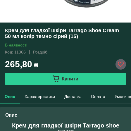
Крем для гладкої шкіри Tarrago Shoe Cream
50 мл колір темно сірий (15)
В наявності
Код: 11366
Роздріб
265,80
₴
Купити
Опис
Характеристики
Доставка
Оплата
Умови п
Опис
Крем для гладкої шкіри Tarrago shoe