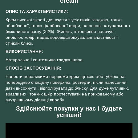
cream
ОПИС ТА ХАРАКТЕРИСТИКИ:
Крем високої якості для взуття з усіх видів гладкою, тонко
обробленої, тонко фарбованої шкіри, на основі натурального
бджолиного воску (32%). Живить, інтенсивно насичує і
оновлює колір, надає водовідштовхувальні властивості і
стійкий блиск.
ВИКОРИСТАННЯ:
Натуральна і синтетична гладка шкіра.
СПОСІБ ЗАСТОСУВАННЯ:
Нанести невеликими порціями крем щіткою або губкою на
попередньо очищену поверхню, розтерти, після нанесення
дати висохнути і відполірувати до блиску. Для дуже чутливих,
вразливих і тонких шкір протестувати на прихованому або
внутрішньому ділянці виробу.
Здійснюйте покупки у нас і будьте
успішні!