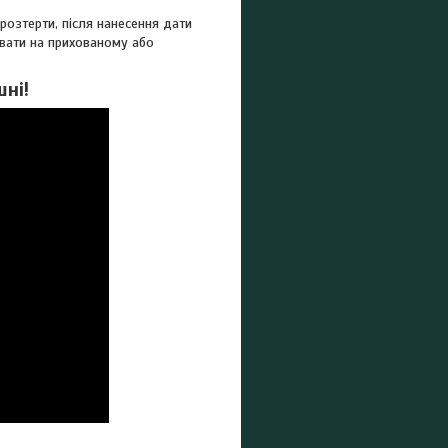
озтерти, після нанесення дати
увати на прихованому або
шні!