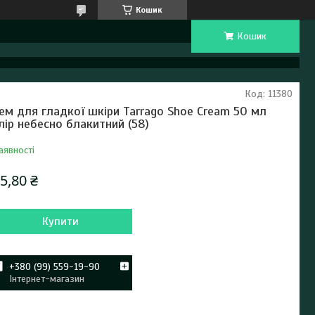
Кошик
Кошик
Код:
11380
ем для гладкої шкіри Tarrago Shoe Cream 50 мл
лір небесно блакитний (58)
аявності
5,80 ₴
Купити
+380 (99) 559-19-90
Інтернет-магазин