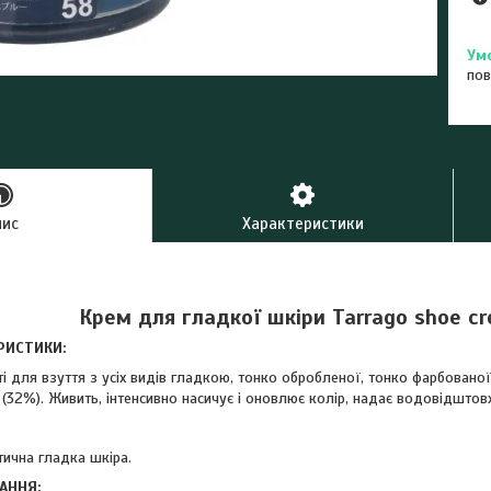
пов
пис
Характеристики
Крем для гладкої шкіри Tarrago shoe c
РИСТИКИ:
і для взуття з усіх видів гладкою, тонко обробленої, тонко фарбованої
32%). Живить, інтенсивно насичує і оновлює колір, надає водовідштовху
тична гладка шкіра.
АННЯ: