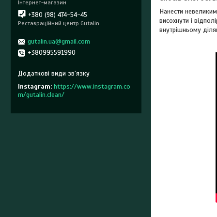
Інтернет-магазин
Нанести невеликим
+380 (98) 474-54-45
висохнути і відпол
Реставраційний центр Gutalin
внутрішньому ділян
gutalin.ua@gmail.com
+380995591990
Instagram
https://www.instagram.co
m/gutalin.clean/