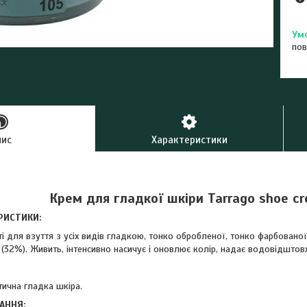
пов
пис
Характеристики
Крем для гладкої шкіри Tarrago shoe c
РИСТИКИ:
і для взуття з усіх видів гладкою, тонко обробленої, тонко фарбованої
32%). Живить, інтенсивно насичує і оновлює колір, надає водовідштовху
тична гладка шкіра.
АННЯ: