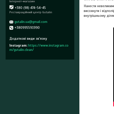
Інтернет-магазин
Нанести невеликим
+380 (98) 474-54-45
висохнути і відпол
Реставраційний центр Gutalin
внутрішньому ділян
gutalin.ua@gmail.com
+380995591990
Instagram
https://www.instagram.co
m/gutalin.clean/