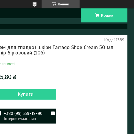
Кошик
Кошик
Код:
11389
ем для гладкої шкіри Tarrago Shoe Cream 50 мл
лір бірюзовий (105)
аявності
5,80 ₴
Купити
+380 (99) 559-19-90
Інтернет-магазин