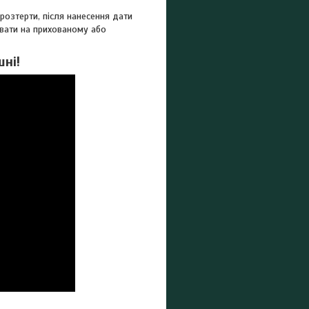
озтерти, після нанесення дати
увати на прихованому або
шні!