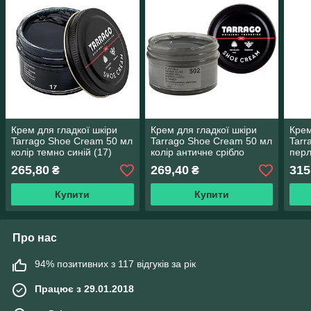
Крем для гладкої шкіри
Крем для гладкої шкіри
Крем
Tarrago Shoe Cream 50 мл
Tarrago Shoe Cream 50 мл
Tarr
колір темно синій (17)
колір античне срібло
перл
металік (502)
блід
265,80
269,40
315
₴
₴
Купити
Купити
Про нас
94% позитивних з 117 відгуків за рік
Працює з 29.01.2018