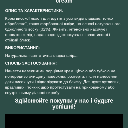
cream
ОПИС ТА ХАРАКТЕРИСТИКИ:
Крем високої якості для взуття з усіх видів гладкою, тонко
обробленої, тонко фарбованої шкіри, на основі натурального
бджолиного воску (32%). Живить, інтенсивно насичує і
оновлює колір, надає водовідштовхувальні властивості і
стійкий блиск.
ВИКОРИСТАННЯ:
Натуральна і синтетична гладка шкіра.
СПОСІБ ЗАСТОСУВАННЯ:
Нанести невеликими порціями крем щіткою або губкою на
попередньо очищену поверхню, розтерти, після нанесення
дати висохнути і відполірувати до блиску. Для дуже чутливих,
вразливих і тонких шкір протестувати на прихованому або
внутрішньому ділянці виробу.
Здійснюйте покупки у нас і будьте
успішні!