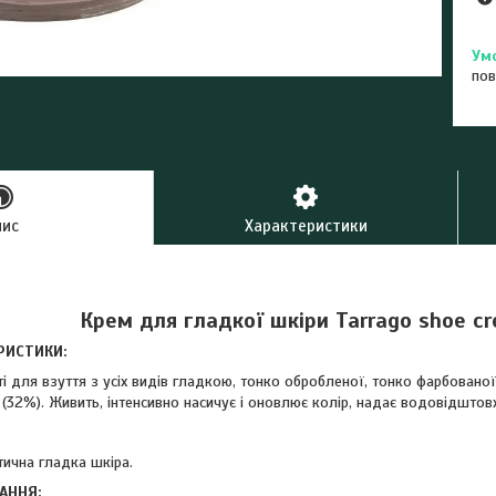
пов
пис
Характеристики
Крем для гладкої шкіри Tarrago shoe c
РИСТИКИ:
і для взуття з усіх видів гладкою, тонко обробленої, тонко фарбованої
32%). Живить, інтенсивно насичує і оновлює колір, надає водовідштовху
тична гладка шкіра.
АННЯ: