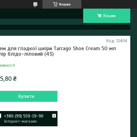
Кошик
Кошик
Код:
11404
ем для гладкої шкіри Tarrago Shoe Cream 50 мл
лір блідо-ліловий (43)
аявності
5,80 ₴
Купити
+380 (99) 559-19-90
Інтернет-магазин