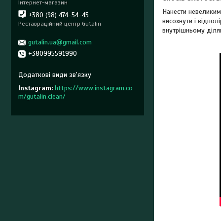
Інтернет-магазин
Нанести невеликим
+380 (98) 474-54-45
висохнути і відпол
Реставраційний центр Gutalin
внутрішньому ділян
gutalin.ua@gmail.com
+380995591990
Instagram
https://www.instagram.co
m/gutalin.clean/