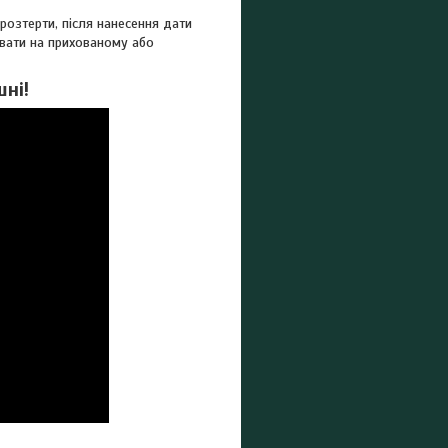
озтерти, після нанесення дати
увати на прихованому або
шні!