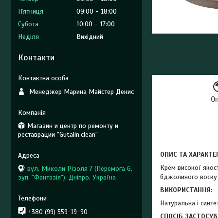
Пʼятниця
09:00
18:00
Субота
10:00
17:00
Неділя
Вихідний
Контакти
Менеджер Марина Майстер Денис
О
Магазин и центр по ремонту и
реставрации "Gutalin.clean"
ОПИС ТА ХАРАКТЕ
Крем високої якост
вул. Миколи Різоля 7 (Перемога 6,
бджолиного воску (
зуп. "Фантазія"), Дніпро, Україна
ВИКОРИСТАННЯ:
Натуральна і синте
+380 (99) 559-19-90
СПОСІБ ЗАСТОСУВ