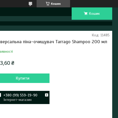
Кошик
Кошик
Код:
11485
іверсальна піна-очищувач Tarrago Shampoo 200 мл
аявності
3,60 ₴
Купити
+380 (99) 559-19-90
Інтернет-магазин