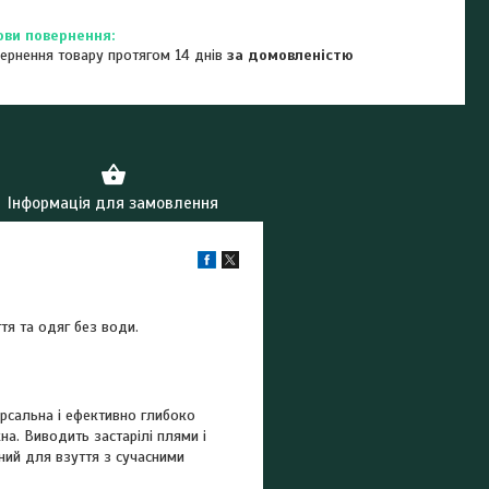
ернення товару протягом 14 днів
за домовленістю
Інформація для замовлення
тя та одяг без води.
ерсальна і ефективно глибоко
на. Виводить застарілі плями і
ний для взуття з сучасними