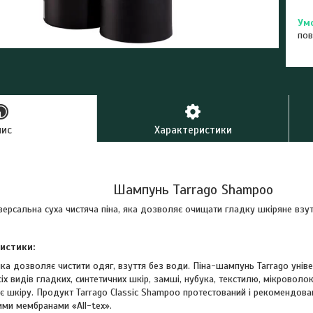
пов
пис
Характеристики
Шампунь Tarrago Shampoo
версальна суха чистяча піна, яка дозволяє очищати гладку шкіряне взут
истики:
 яка дозволяє чистити одяг, взуття без води. Піна-шампунь Tarrago унів
сіх видів гладких, синтетичних шкір, замші, нубука, текстилю, мікроволок
є шкіру. Продукт Tarrago Classic Shampoo протестований і рекомендова
ими мембранами «All-tex».