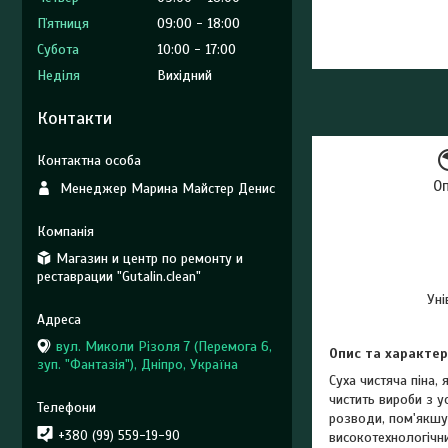
Пʼятниця
09:00
18:00
Субота
10:00
17:00
Неділя
Вихідний
Контакти
О
Менеджер Марина Майстер Денис
Магазин и центр по ремонту и
реставрации "Gutalin.clean"
Уні
вул. Миколи Різоля 7 (Перемога 6,
Опис та характер
зуп. "Фантазія"), Дніпро, Україна
Суха чистяча піна,
чистить вироби з у
розводи, пом'якшу
+380 (99) 559-19-90
високотехнологічн