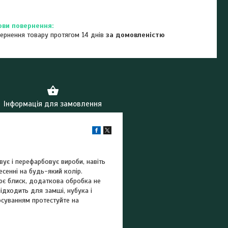
ернення товару протягом 14 днів
за домовленістю
Інформація для замовлення
вує і перефарбовує вироби, навіть
есенні на будь-який колір.
рює блиск, додаткова обробка не
підходить для замші, нубука і
тосуванням протестуйте на