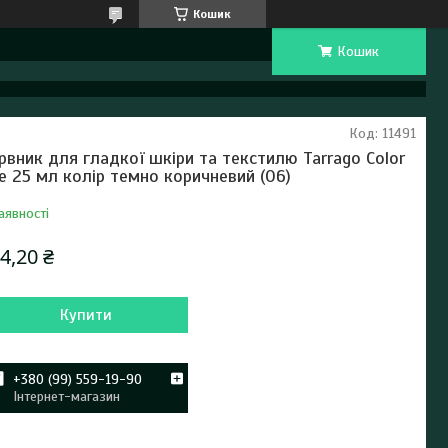
Кошик
Кошик
Код:
11491
рвник для гладкої шкіри та текстилю Tarrago Color
e 25 мл колір темно коричневий (06)
аявності
4,20 ₴
Купити
+380 (99) 559-19-90
Інтернет-магазин