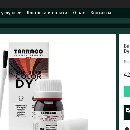
 услуги
Доставка и оплата
О нас
Контакты
Ба
Dy
В н
42