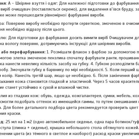
ння
: А - Шкіряне взуття і одяг: Для належної підготовки до фарбуванн
 виріб очищувач (поставляється окремо), для видалення в'ївся бруду, з
яке може перешкодити рівномірної фарбуванні вироби.
іра: Поверхню виробу необхідно протерти серветкою, змоченою в очисни
я необхідно відразу після цього.
тилю: Для підготовки до фарбування досить вимити виріб Очищувачем д
а вологу поверхню, дотримуючись інструкції для шкіряних виробів.
 або перефарбування:
1. Розмішати флакон з фарбою за допомогою п
могою злегка змоченою пензлика спочатку фарбувати ранти, прошивання,
 нанести невелику кількість засобу на губку. 4. Губкою розподілити 
иробу. Змочувати губку в барвнику по мірі необхідності. 5. Коли перший 
и колір. Нанесіть третій шар, якщо це необхідно. 6. Після закінчення фар
ыхания кожа становится гладкой и эластичной. Через 5 часов красител
е станет устойчиво к сухой и влажной чистке.
лия из гладких кож: обувь, одежда, кожгалантерея, сумки, мебель, ко
смогли подобрать оттенок из имеющейся гаммы, то путем смешивания
. Для более детального подбора цвета рекомендуется проверить цвет
ия краски.
од
: 25 мл на 1 м2 (одно автомобильное сиденье, одна пара ботинок/туф
стула (спинка + сиденье), крышка небольшого стола обтянутого кожей.
нении цвета (из тёмного в светлое и наоборот) расход краски увеличив