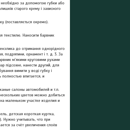
я необхідно за допомогою губки або
алишків старого крему і захисного
ку (поставляється окремо).
ля текстилю. Наносити барвник
ензлика до отримання однорідного
 подряпини, орнамент і т. д. 3. За
барвник м'якими круговими рухами
шар підсохне, нанести другий, для
бування вимити у воді губку і
ь полностью впитается, и
жаные салоны автомобилей и т.п.
 нескольких цветов можно добиться
 на маленьком участке изделия и
ель, детская короткая куртка,
). Нужно учитывать, что при
ается за счёт увеличения слоёв