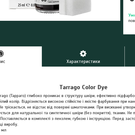
пов
пис
Характеристики
Tarrago Color Dye
rrago (Тарраго) глибоко проникає в структуру шкіри, ефективно підфарбо
ілий колір. Відрізняється високою стійкістю і якістю фарбування при нан
е тріскається, не відстає від поверхні шматочками. При висиханні утво
ується для натуральної та синтетичної шкіри (без покриття), тканин. Не 
 Поставляється в комплекті з пензлем, губкою і інструкцією. Перед зас
ці виробу.
 мл