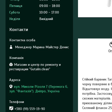
Пʼятниця
09:00
18:00
Субота
10:00
17:00
Неділя
Вихідний
Контакти
Менеджер Марина Майстер Денис
О
Магазин и центр по ремонту и
реставрации "Gutalin.clean"
Стійкий барвник Ta
чорну поверхню в б
вул. Миколи Різоля 7 (Перемога 6,
Відштовхує воду. Н
зуп. "Фантазія"), Дніпро, Україна
потрібна. Застосов
схожих матеріалів.
прихованому ділян
Скляний флакон 25
+380 (99) 559-19-90