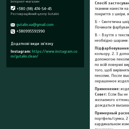
Інтернет-магазин
Спосіб застосува
тканини нанести на
+380 (98) 474-54-45
покриття з шкіри, 
Реставраційний центр Gutalin
Б - Синтетична шк
gutalin.ua@gmail.com
Починати фарбуванн
+380995591990
В - Взуття з текс
необхідно шарами н
Підфарбовування
Instagram
https://www.instagram.co
кольору. 2. З допо
m/gutalin.clean/
допомогою пензлика
по всій поверхні в
того, щоб вирівнят
пензлик. После выс
окрашенное издели
Применение:
изде
Совет:
Если Вы не 
желаемого оттенка
дождаться высыхан
Примерный расх
портфель/сумка, 2 
кардинальном изме