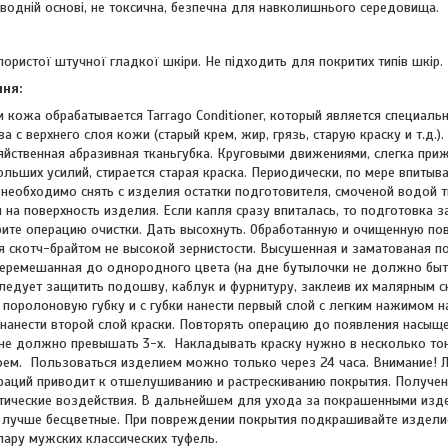
 водній основі, не токсична, безпечна для навколишнього середовища.
пористої штучної гладкої шкіри. Не підходить для покритих типів шкір.
ння:
и кожа обрабатывается Tarrago Conditioner, который является специа
а с верхнего слоя кожи (старый крем, жир, грязь, старую краску и т.д
яйственная абразивная тканьгубка. Круговыми движениями, слегка приж
ольших усилий, стирается старая краска. Периодически, по мере впиты
о необходимо снять с изделия остатки подготовителя, смоченой водой т
 на поверхность изделия. Если капля сразу впиталась, то подготовка з
ите операцию очистки. Дать высохнуть. Обработанную и очищенную по
я скотч-брайтом не высокой зернистости. Высушенная и заматованая п
перемешанная до однородного цвета (на дне бутылочки не должно быт
ледует защитить подошву, каблук и фурнитуру, заклеив их малярным с
а поролоновую губку и с губки нанести первый слой с легким нажимом н
, нанести второй слой краски. Повторять операцию до появления насы
не должно превышать 3-х. Накладывать краску нужно в несколько тонк
ем. Пользоваться изделием можно только через 24 часа. Внимание! 
раций приводит к отшелушиванию и растрескиванию покрытия. Получен
тические воздействия. В дальнейшем для ухода за покрашенными изд
лучше бесцветные. При повреждении покрытия подкрашивайте изделие
пару мужских классических туфель.