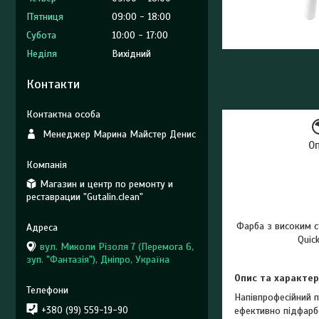
Пʼятниця
09:00
18:00
Субота
10:00
17:00
Неділя
Вихідний
Контакти
Менеджер Марина Майстер Денис
О
Магазин и центр по ремонту и
реставрации "Gutalin.clean"
Фарба з високим ст
Quic
вул. Миколи Різоля 7 (Перемога 6,
зуп. "Фантазія"), Дніпро, Україна
Опис та характер
Напівпрофесійний п
+380 (99) 559-19-90
ефективно підфарбо