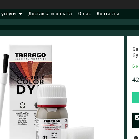
 услуги
Доставка и оплата
О нас
Контакты
Ба
Dy
В н
42