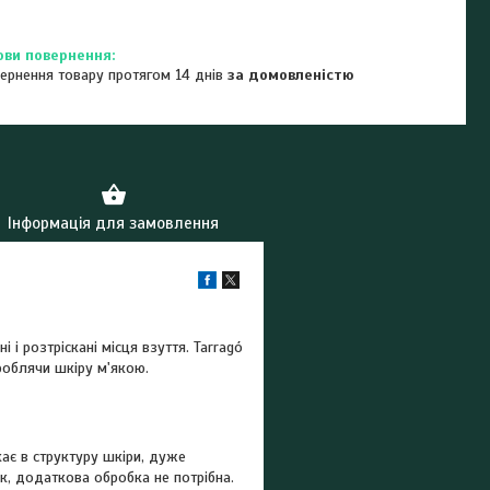
ернення товару протягом 14 днів
за домовленістю
Інформація для замовлення
і розтріскані місця взуття. Tarragó
роблячи шкіру м'якою.
ає в структуру шкіри, дуже
к, додаткова обробка не потрібна.