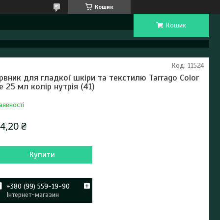
Кошик
Кошик
Код:
11524
рвник для гладкої шкіри та текстилю Tarrago Color
e 25 мл колір нутрія (41)
аявності
4,20 ₴
Купити
+380 (99) 559-19-90
Інтернет-магазин