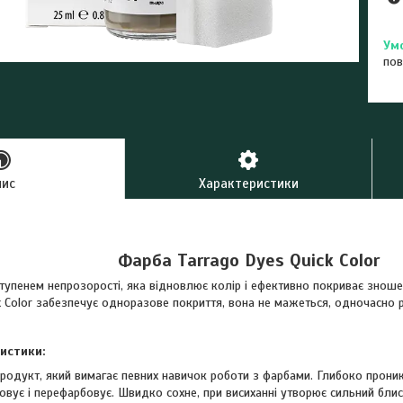
пов
пис
Характеристики
Фарба Tarrago Dyes Quick Color
упенем непрозорості, яка відновлює колір і ефективно покриває зношені 
k Color забезпечує одноразове покриття, вона не мажеться, одночасно 
истики:
родукт, який вимагає певних навичок роботи з фарбами. Глибоко проник
вує і перефарбовує. Швидко сохне, при висиханні утворює сильний блис