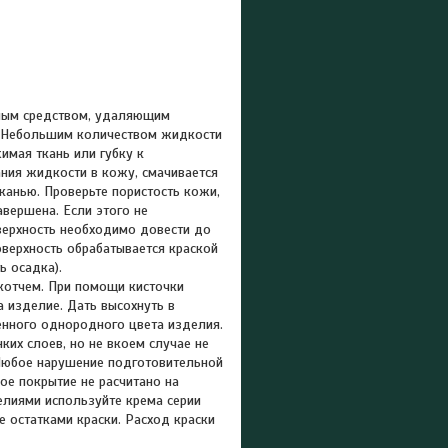
льным средством, удаляющим
.). Небольшим количеством жидкости
имая ткань или губку к
вания жидкости в кожу, смачивается
канью. Проверьте пористость кожи,
авершена. Если этого не
верхность необходимо довести до
оверхность обрабатывается краской
ь осадка).
котчем. При помощи кисточки
а изделие. Дать высохнуть в
щенного однородного цвета изделия.
их слоев, но не вкоем случае не
Любое нарушение подготовительной
ое покрытие не расчитано на
елиями используйте крема серии
 остатками краски. Расход краски