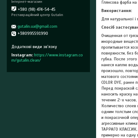
Інтернет-магазин
Глянсова фарба на
+380 (98) 474-54-45
Використання:
Реставраційний центр Gutalin
Для натуральної і 
gutalin.ua@gmail.com
Спосіб застосува
+380995591990
Очищенная от гряз
инородные веществ
пропитывается хоз
поверхности, без б
Instagram
https://www.instagram.co
губка. После этог
m/gutalin.clean/
нанеся каплю воды
произошло, повтор
матового состояни
COLOR DYE, ранее 
Перед покраской с
наносить краску н
течение 2-х часов
Количество слоев 
одним толстым сло
и покрасочной опе
агрессивные клима
ТАРРАГО КЛАССИК, 
примерно на одну 