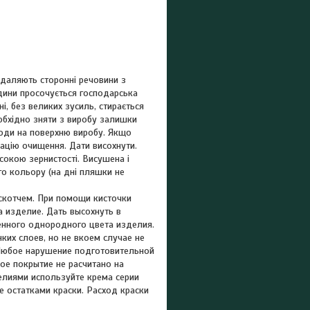
идаляють сторонні речовини з
ідини просочується господарська
і, без великих зусиль, стирається
еобхідно зняти з виробу залишки
води на поверхню виробу. Якщо
рацію очищення. Дати висохнути.
сокою зернистості. Висушена і
о кольору (на дні пляшки не
 скотчем. При помощи кисточки
а изделие. Дать высохнуть в
щенного однородного цвета изделия.
их слоев, но не вкоем случае не
Любое нарушение подготовительной
ое покрытие не расчитано на
елиями используйте крема серии
 остатками краски. Расход краски