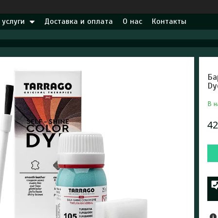
 услуги
Доставка и оплата
О нас
Контакты
Ба
Dy
В н
42