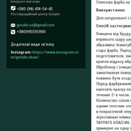
Інтернет-магазин
Глянсова фарба на
+380 (98) 474-54-45
Використання:
Реставраційний центр Gutalin
Для натуральної і 
gutalin.ua@gmail.com
Спосіб застосува
+380995591990
Очищена від бруду 
верхнього шару шкі
абразивна тканьгуб
стара фарба. Періо
Instagram
https://www.instagram.co
подготовителя, зм
m/gutalin.clean/
крапля відразу вбр
Оброблену і очище
заматованая повер
повинно бути осаду
Перед фарбуванням
наносить краску н
течение 2-х часов
Количество слоев 
одним толстым сло
и покрасочной опе
агрессивные клима
ТАРРАГО КЛАССИК, 
примерно на одну 