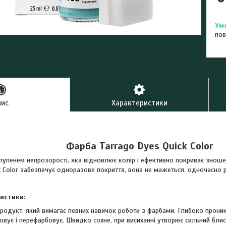
пов
пис
Характеристики
Фарба Tarrago Dyes Quick Color
упенем непрозорості, яка відновлює колір і ефективно покриває зношені 
k Color забезпечує одноразове покриття, вона не мажеться, одночасно 
истики:
родукт, який вимагає певних навичок роботи з фарбами. Глибоко проник
вує і перефарбовує. Швидко сохне, при висиханні утворює сильний блис