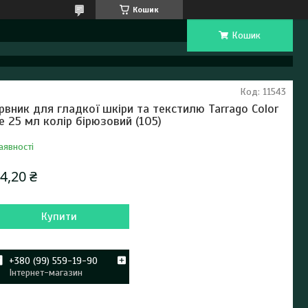
Кошик
Кошик
Код:
11543
рвник для гладкої шкіри та текстилю Tarrago Color
e 25 мл колір бірюзовий (105)
аявності
4,20 ₴
Купити
+380 (99) 559-19-90
Інтернет-магазин