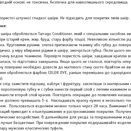
 водній основі, не токсична, безпечна для навколишнього середовища.
пористої штучної гладкої шкіри. Не підходить для покритих типів шкір.
ння:
шкіра обробляється Tarrago Conditioner, який є спеціальним засобом, в
ри (старий крем, жир, бруд, стару фарбу тощо). Невеликою кількістю р
ка. Круговими рухами, злегка притискаючи тканину або губку до поверхн
дично, у міру вбирання рідини в шкіру, змочується губка. Після цього н
очену водою тканиною. Перевірте пористість шкіри, завдавши краплю 
алася, то підготовка завершена. Якщо цього не сталося, повторіть опе
ну поверхню необхідно довести до матового стану скотч-брайтом не ви
хня обробляється фарбою COLOR DYE, раніше перемішана до однорідног
).
 слід захистити підошву, каблук і фурнітуру, заклеївши їх малярським
а поролоновую губку и с губки нанести первый слой с легким нажимом н
, нанести второй слой краски. Повторять операцию до появления насы
не должно превышать 3-х. Накладывать краску нужно в несколько тонк
ем. Пользоваться изделием можно только через 24 часа. Внимание! 
раций приводит к отшелушиванию и растрескиванию покрытия. Получен
тические воздействия. В дальнейшем для ухода за покрашенными изд
лучше бесцветные. При повреждении покрытия подкрашивайте изделие
пару мужских классических туфель.