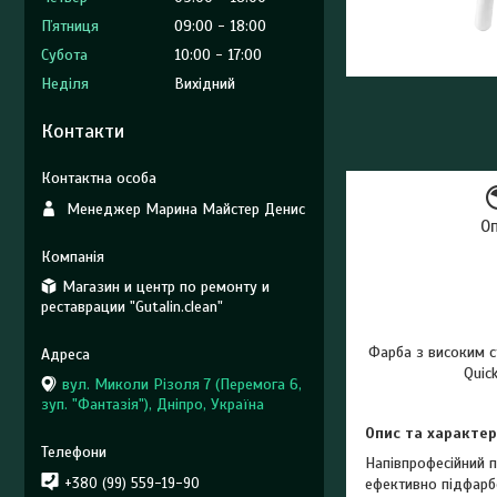
Пʼятниця
09:00
18:00
Субота
10:00
17:00
Неділя
Вихідний
Контакти
Менеджер Марина Майстер Денис
О
Магазин и центр по ремонту и
реставрации "Gutalin.clean"
Фарба з високим ст
Quic
вул. Миколи Різоля 7 (Перемога 6,
зуп. "Фантазія"), Дніпро, Україна
Опис та характер
Напівпрофесійний п
+380 (99) 559-19-90
ефективно підфарбо