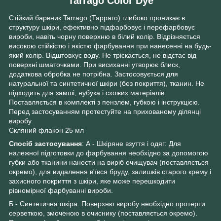
Tarrago Color Dye
Стійкий барвник Tarrago (Тарраго) глибоко проникає в
структуру шкіри, ефективно підфарбовує і перефарбовує
вироби, навіть чорну поверхню в білий колір. Відрізняється
високою стійкістю і якістю фарбування при нанесенні на будь-
який колір. Відштовхує воду. Не тріскається, не відстає від
поверхні шматочками. При висиханні утворює блиск,
додаткова обробка не потрібна. Застосовується для
натуральної та синтетичної шкіри (без покриття), тканин. Не
підходить для замші, нубука і схожих матеріалів.
Поставляється в комплекті з пензлем, губкою і інструкцією.
Перед застосуванням протестуйте на прихованому ділянці
виробу.
Скляний флакон 25 мл
Спосіб застосування
: А - Шкіряне взуття і одяг: Для
належної підготовки до фарбування необхідно за допомогою
губки або тканини нанести на виріб очищувач (поставляється
окремо), для видалення в'ївся бруду, залишків старого крему і
захисного покриття з шкіри, яке може перешкодити
рівномірної фарбуванні вироби.
Б - Синтетична шкіра: Поверхню виробу необхідно протерти
серветкою, змоченою в очиснику (поставляється окремо).