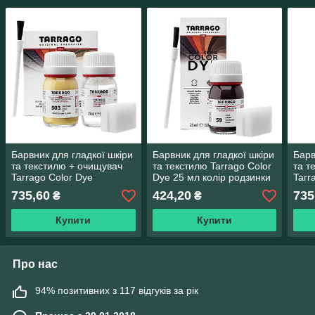
Барвник для гладкої шкіри
Барвник для гладкої шкіри
Барв
та текстилю + очищувач
та текстилю Tarrago Color
та т
Tarrago Color Dye
Dye 25 мл колір родзинки
Tarr
25мл+25мл колір золотий
(59)
25мл
735,60
424,20
735
₴
₴
металік (503)
брон
Купити
Купити
Про нас
94% позитивних з 117 відгуків за рік