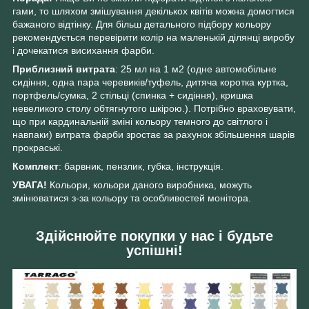
гами, то шляхом змішування декількох квітів можна домогтися
бажаного відтінку. Для більш детального підбору кольору
рекомендується перевірити колір на маленькій ділянці виробу
і дочекатися висихання фарби.
Приблизний витрата
: 25 мл на 1 м2 (одне автомобільне
сидіння, одна пара черевиків/туфель, дитяча коротка куртка,
портфель/сумка, 2 стільці (спинка + сидіння), кришка
невеликого столу обтягнутого шкірою.). Потрібно враховувати,
що при кардинальній зміні кольору темного до світлого і
навпаки) витрата фарби зростає за рахунок збільшення шарів
прокраські.
Комплект
: барвник, пензлик, губка, інструкція.
УВАГА!
Кольори, кольори даного виробника, можуть
змінюватися з-за кольору та особливостей монітора.
Здійснюйте покупки у нас і будьте
успішні!