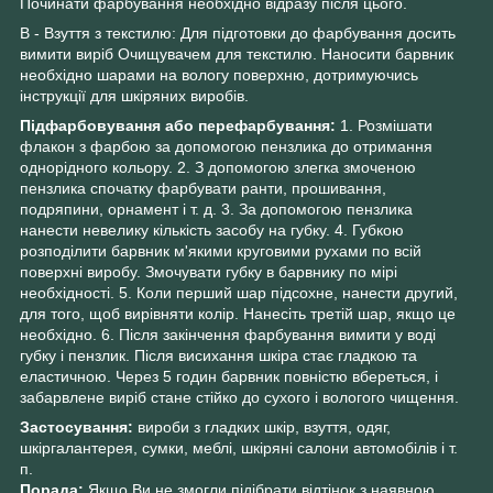
Починати фарбування необхідно відразу після цього.
В - Взуття з текстилю: Для підготовки до фарбування досить
вимити виріб Очищувачем для текстилю. Наносити барвник
необхідно шарами на вологу поверхню, дотримуючись
інструкції для шкіряних виробів.
Підфарбовування або перефарбування:
1. Розмішати
флакон з фарбою за допомогою пензлика до отримання
однорідного кольору. 2. З допомогою злегка змоченою
пензлика спочатку фарбувати ранти, прошивання,
подряпини, орнамент і т. д. 3. За допомогою пензлика
нанести невелику кількість засобу на губку. 4. Губкою
розподілити барвник м'якими круговими рухами по всій
поверхні виробу. Змочувати губку в барвнику по мірі
необхідності. 5. Коли перший шар підсохне, нанести другий,
для того, щоб вирівняти колір. Нанесіть третій шар, якщо це
необхідно. 6. Після закінчення фарбування вимити у воді
губку і пензлик. Після висихання шкіра стає гладкою та
еластичною. Через 5 годин барвник повністю вбереться, і
забарвлене виріб стане стійко до сухого і вологого чищення.
Застосування:
вироби з гладких шкір, взуття, одяг,
шкіргалантерея, сумки, меблі, шкіряні салони автомобілів і т.
п.
Порада:
Якщо Ви не змогли підібрати відтінок з наявною