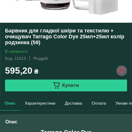
Барвник для гладкої шкіри та текстилю +
очищувач Tarrago Color Dye 25мл+25мл колір
родзинка (59)
В наявності
Код: 11613
Роздріб
595,20
₴
Купити
Опис
Характеристики
Доставка
Оплата
Умови п
Опис