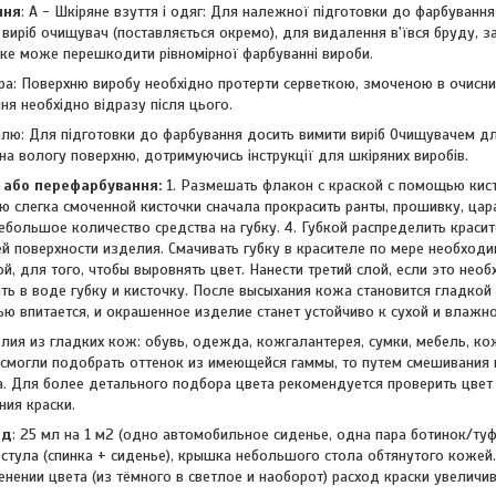
ння
: А - Шкіряне взуття і одяг: Для належної підготовки до фарбуванн
 виріб очищувач (поставляється окремо), для видалення в'ївся бруду, з
яке може перешкодити рівномірної фарбуванні вироби.
іра: Поверхню виробу необхідно протерти серветкою, змоченою в очисни
я необхідно відразу після цього.
тилю: Для підготовки до фарбування досить вимити виріб Очищувачем д
а вологу поверхню, дотримуючись інструкції для шкіряних виробів.
 або перефарбування:
1. Размешать флакон с краской с помощью кис
ю слегка смоченной кисточки сначала прокрасить ранты, прошивку, цара
небольшое количество средства на губку. 4. Губкой распределить краси
й поверхности изделия. Смачивать губку в красителе по мере необходи
ой, для того, чтобы выровнять цвет. Нанести третий слой, если это нео
ь в воде губку и кисточку. После высыхания кожа становится гладкой 
ью впитается, и окрашенное изделие станет устойчиво к сухой и влажно
лия из гладких кож: обувь, одежда, кожгалантерея, сумки, мебель, ко
смогли подобрать оттенок из имеющейся гаммы, то путем смешивания
. Для более детального подбора цвета рекомендуется проверить цвет
ия краски.
од
: 25 мл на 1 м2 (одно автомобильное сиденье, одна пара ботинок/туф
стула (спинка + сиденье), крышка небольшого стола обтянутого кожей.
нении цвета (из тёмного в светлое и наоборот) расход краски увеличив