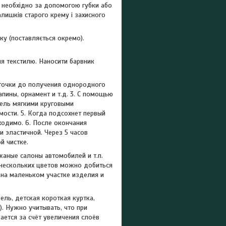
я необхідно за допомогою губки або
алишків старого крему і захисного
ку (поставляється окремо).
ля текстилю. Наносити барвник
точки до получения однородного
пины, орнамент и т.д. 3. С помощью
тель мягкими круговыми
мости. 5. Когда подсохнет первый
бходимо. 6. После окончания
и эластичной. Через 5 часов
й чистке.
жаные салоны автомобилей и т.п.
 нескольких цветов можно добиться
 на маленьком участке изделия и
ель, детская короткая куртка,
). Нужно учитывать, что при
ается за счёт увеличения слоёв