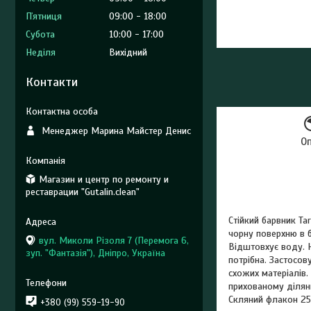
Пʼятниця
09:00
18:00
Субота
10:00
17:00
Неділя
Вихідний
Контакти
Менеджер Марина Майстер Денис
О
Магазин и центр по ремонту и
реставрации "Gutalin.clean"
Стійкий барвник Ta
чорну поверхню в б
вул. Миколи Різоля 7 (Перемога 6,
Відштовхує воду. Н
зуп. "Фантазія"), Дніпро, Україна
потрібна. Застосов
схожих матеріалів.
прихованому ділян
Скляний флакон 25
+380 (99) 559-19-90