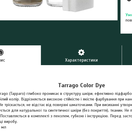
пов
пис
Характеристики
Tarrago Color Dye
rrago (Тарраго) глибоко проникає в структуру шкіри, ефективно підфарбо
ілий колір. Відрізняється високою стійкістю і якістю фарбування при нан
е тріскається, не відстає від поверхні шматочками. При висиханні утво
ується для натуральної та синтетичної шкіри (без покриття), тканин. Не 
 Поставляється в комплекті з пензлем, губкою і інструкцією. Перед зас
ці виробу.
 мл