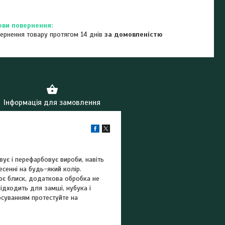
ернення товару протягом 14 днів
за домовленістю
Інформація для замовлення
вує і перефарбовує вироби, навіть
есенні на будь-який колір.
рює блиск, додаткова обробка не
підходить для замші, нубука і
тосуванням протестуйте на