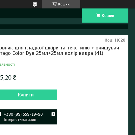
Кошик
Кошик
Код:
11628
рвник для гладкої шкіри та текстилю + очищувач
rrago Color Dye 25мл+25мл колір видра (41)
аявності
5,20 ₴
Купити
+380 (99) 559-19-90
Інтернет-магазин