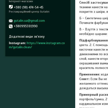
Інтернет-магазин
Спосіб застосува
тканини нанести на
+380 (98) 474-54-45
покриття з шкіри, 
Реставраційний центр Gutalin
Б - Синтетична шк
gutalin.ua@gmail.com
Починати фарбуванн
+380995591990
В - Взуття з текс
необхідно шарами н
Підфарбовування
Instagram
https://www.instagram.co
цвета. 2. С помощь
m/gutalin.clean/
кисточки нанести 
движениями по все
слой, нанести втор
окрашивания вымыт
краситель полност
Применение:
изде
Совет:
Если Вы не 
желаемого оттенка
дождаться высыхан
Примерный расх
портфель/сумка, 2 
кардинальном изме