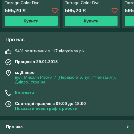
Tarrago Color Dye
Tarrago Color Dye
Tarr
25мл+25мл колір темно
25мл+25мл колір темно
25мл
595,20
595,20
595
₴
₴
бордовий (26)
синій (17)
сіри
Купити
Купити
Про нас
94% позитивних з 117 відгуків за рік
Працює з 29.01.2018
м. Дніпро
вул. Миколи Різоля 7 (Перемога 6, зуп. "Фантазія"),
Дніпро, Україна
Контакти
Сьогодні працює з 09:00 до 18:00
Показати весь графік роботи
Про нас