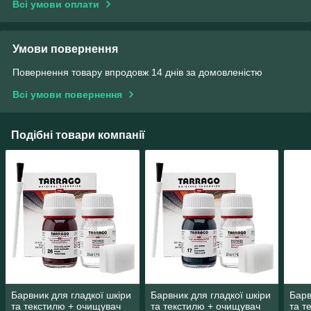
Всі умови оплати
Умови повернення
Повернення товару впродовж 14 днів за домовленістю
Всі умови повернення
Подібні товари компанії
Барвник для гладкої шкіри
Барвник для гладкої шкіри
Барв
та текстилю + очищувач
та текстилю + очищувач
та т