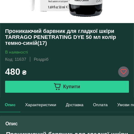
Проникаючий барвник для гладкої шкіри
TARRAGO PENETRATING DYE 50 мл колір
темно-синій(17)
В наявності
Код: 11637
Роздріб
480
₴
Купити
Опис
Характеристики
Доставка
Оплата
Умови п
Опис