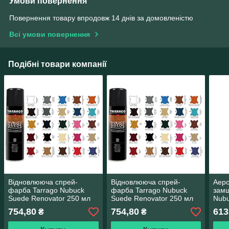
Умови повернення
Повернення товару впродовж 14 днів за домовленістю
Всі умови повернення
Подібні товари компанії
Відновлююча спрей-
Відновлююча спрей-
Аеро
фарба Tarrago Nubuck
фарба Tarrago Nubuck
замш
Suede Renovator 250 мл
Suede Renovator 250 мл
Nubu
колір сталевий (14)
колір електрик (22)
колі
754,80
754,80
613
₴
₴