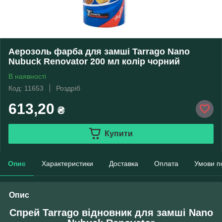
Аерозоль фарба для замші Tarrago Nano
Nubuck Renovator 200 мл колір чорний
В наявності
Код: 11653
Роздріб
613,20
₴
Купити
Опис
Характеристики
Доставка
Оплата
Умови п
Опис
Спрей Tarrago відновник для замші Nano