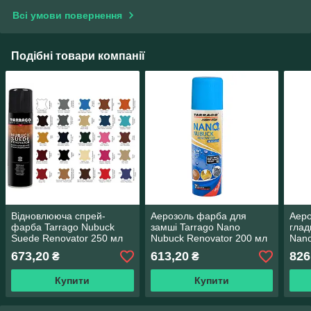
Всі умови повернення
Подібні товари компанії
Відновлююча спрей-
Аерозоль фарба для
Аеро
фарба Tarrago Nubuck
замші Tarrago Nano
глад
Suede Renovator 250 мл
Nubuck Renovator 200 мл
Nano
колір безбарвний (00)
колір чорний
мл к
673,20
613,20
826
₴
₴
Купити
Купити