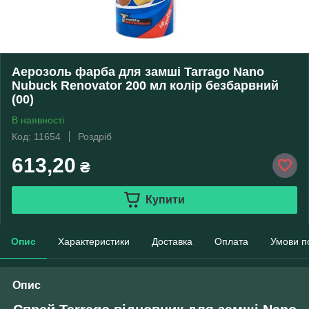
Аерозоль фарба для замші Tarrago Nano
Nubuck Renovator 200 мл колір безбарвний
(00)
В наявності
Код: 11654
Роздріб
613,20
₴
Купити
Опис
Характеристики
Доставка
Оплата
Умови п
Опис