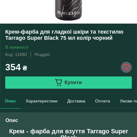
Крем-фарба для гладкої шкіри та текстилю
Tarrago Super Black 75 мл колір чорний
В наявності
Код: 11680
Роздріб
354
₴
Купити
Опис
Характеристики
Доставка
Оплата
Умови п
Опис
Крем - фарба для взуття Tarrago Super