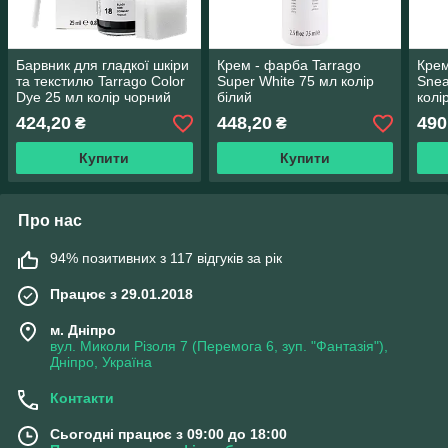
Барвник для гладкої шкіри
Крем - фарба Tarrago
Крем
та текстилю Tarrago Color
Super White 75 мл колір
Snea
Dye 25 мл колір чорний
білий
колі
(18)
424,20
448,20
490
₴
₴
Купити
Купити
Про нас
94% позитивних з 117 відгуків за рік
Працює з 29.01.2018
м. Дніпро
вул. Миколи Різоля 7 (Перемога 6, зуп. "Фантазія"),
Дніпро, Україна
Контакти
Сьогодні працює з 09:00 до 18:00