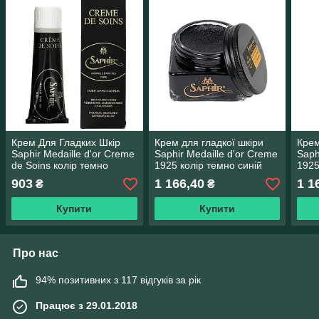
Крем Для Гладких Шкір
Крем для гладкої шкіри
Крем
Saphir Medaille d'or Creme
Saphir Medaille d'or Creme
Saph
de Soins колір темно
1925 колір темно синій
1925
коричневий (05) 75 мл
(06) 75 мл
борд
903
1 166,40
1 1
₴
₴
Купити
Купити
Про нас
94% позитивних з 117 відгуків за рік
Працює з 29.01.2018