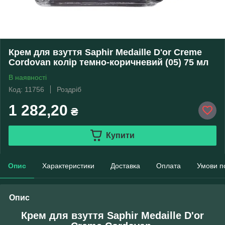
Крем для взуття Saphir Medaille D'or Creme
Cordovan колір темно-коричневий (05) 75 мл
В наявності
Код: 11756
Роздріб
1 282,20
₴
Купити
Опис
Характеристики
Доставка
Оплата
Умови п
Опис
Крем для взуття Saphir Medaille D'or