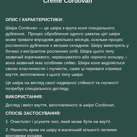
Creme Cordovan
ОПИС І ХАРАКТЕРИСТИКИ:
Шкіра Cordovan — це шкіра з крупа коня спеціального
дублення. Процес оброблення одного шматка цієї шкіри
може тривати впродовж декількох місяців, оскільки процес
рослинного дублення є вельми складним. Шкіру вимочують у
бочках з екстрактом рослинних олій. Шкіра цього типу
зазвичай коричневого, червонуватого або чорного кольору, і
вона зазвичай має особливе сяйво. Шкіра коня виділяється
своєю еластичністю і гнучкістю, саме ці переваги отримує
взуття, виготовлене з цього типу шкіри.
Ця шкіра на вигляд своєї надмірної стійкості та гнучкості
потребує спеціального догляду.
ВИКОРИСТАННЯ:
Догляд і вміст взуття, виготовленого зі шкіри Cordovan.
СПОСІБ ЗАСТОСУВАННЯ:
1. Очистьте> і усунете пил, який може бути на взутті.
2. Нанесіть крем на шкіру в маленькій кількості легкими
круговими рухами.