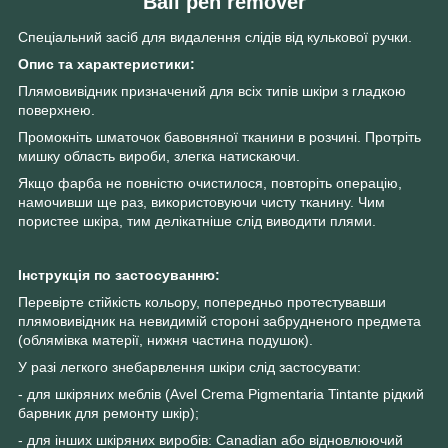
Ball pen remover
Спеціальний засіб для видалення слідів від кулькової ручки.
Опис та характеристики:
Плямовивідник призначений для всіх типів шкіри з гладкою
поверхнею.
Промокніть шматочок бавовняної тканини в розчині. Протріть
мишку область вироби, злегка натискаючи.
Якщо фарба не повністю очистилося, повторіть операцію,
намочивши ще раз, використовуючи чисту тканину. Чим
пористее шкіра, тим делікатніше слід виводити плями.
Інструкція по застосуванню:
Перевірте стійкість кольору, попередньо протестувавши
плямовивідник на невидимій стороні забрудненого предмета
(облямівка матерії, нижня частина подушок).
У разі легкого знебарвлення шкіри слід застосувати:
- для шкіряних меблів (Avel Crema Pigmentaria Tintante рідкий
барвник для ремонту шкір);
- для інших шкіряних виробів: Canadian або відновлюючий