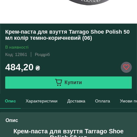
Крем-паста для взуття Tarrago Shoe Polish 50
мл колір темно-коричневий (06)
В наявності
Код: 12861
Роздріб
484,20
₴
Купити
Опис
Характеристики
Доставка
Оплата
Умови п
Опис
Крем-паста для взуття Tarrago Shoe