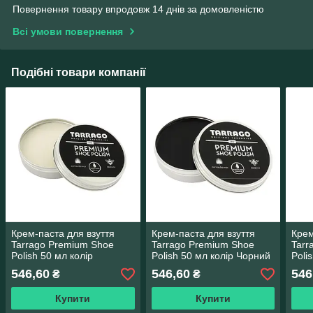
Повернення товару впродовж 14 днів за домовленістю
Всі умови повернення
Подібні товари компанії
Крем-паста для взуття
Крем-паста для взуття
Крем
Tarrago Premium Shoe
Tarrago Premium Shoe
Tarr
Polish 50 мл колір
Polish 50 мл колір Чорний
Poli
Безбарвний (00)
(18)
кори
546,60
546,60
546
₴
₴
Купити
Купити