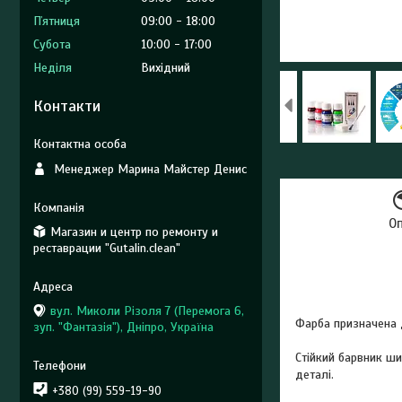
Пʼятниця
09:00
18:00
Субота
10:00
17:00
Неділя
Вихідний
Контакти
Менеджер Марина Майстер Денис
О
Магазин и центр по ремонту и
реставрации "Gutalin.clean"
вул. Миколи Різоля 7 (Перемога 6,
Фарба призначена
зуп. "Фантазія"), Дніпро, Україна
Стійкий барвник ш
деталі.
+380 (99) 559-19-90