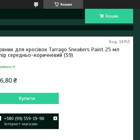
Кошик
Кошик
Код:
14763
рвник для кросівок Tarrago Sneakers Paint 25 мл
лір середньо-коричневий (39)
аявності
6,80 ₴
Купити
+380 (99) 559-19-90
Інтернет-магазин