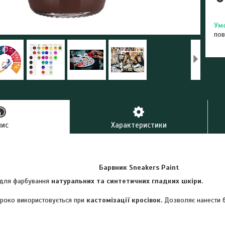
пов
пис
Характеристики
Барвник Sneakers Paint
 для фарбування
натуральних та синтетичних гладких шкіри.
ироко використовується при
кастомізації кросівок.
Дозволяє нанести б