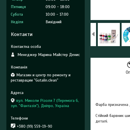
Пʼятниця
09:00
18:00
Субота
10:00
17:00
Неділя
Вихідний
Контакти
Менеджер Марина Майстер Денис
О
Магазин и центр по ремонту и
реставрации "Gutalin.clean"
вул. Миколи Різоля 7 (Перемога 6,
Фарба призначена
зуп. "Фантазія"), Дніпро, Україна
Стійкий барвник ш
деталі.
+380 (99) 559-19-90