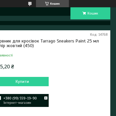
Кошик
Кошик
Код:
14768
рвник для кросівок Tarrago Sneakers Paint 25 мл
лір жовтий (450)
аявності
5,20 ₴
Купити
+380 (99) 559-19-90
Інтернет-магазин