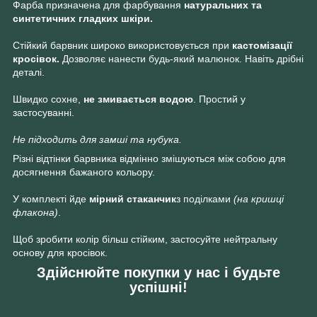
Фарба призначена для фарбування
натуральних та
синтетичних гладких шкіри.
Стійкий барвник широко використовується при
кастомізації
кросівок.
Дозволяє нанести будь-який малюнок. Навіть дрібні
деталі.
Швидко сохне,
не змивається водою
. Простий у
застосуванні.
Не підходить для замші та нубука.
Різні відтінки барвника відмінно змішуються між собою для
досягнення бажаного кольору.
У комплекті йде
мірний стаканчик
з поділками
(на кришці
флакона)
.
Щоб зробити колір більш стійким, застосуйте нейтральну
основу для кросівок.
Здійснюйте покупки у нас і будьте
успішні!