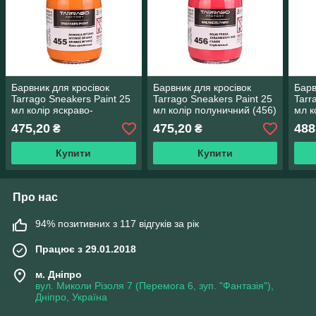
Барвник для кросівок
Барвник для кросівок
Барв
Tarrago Sneakers Paint 25
Tarrago Sneakers Paint 25
Tarr
мл колір яскраво-
мл колір полуничний (456)
мл к
оранжевий (455)
(476
475,20
475,20
488
₴
₴
Купити
Купити
Про нас
94% позитивних з 117 відгуків за рік
Працює з 29.01.2018
м. Дніпро
вул. Миколи Різоля 7 (Перемога 6, зуп. "Фантазія"),
Дніпро, Україна