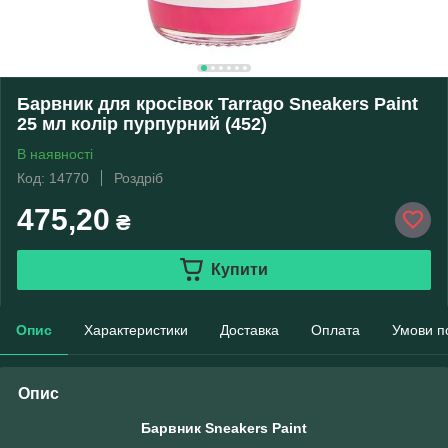
Барвник для кросівок Tarrago Sneakers Paint
25 мл колір пурпурний (452)
В наявності
Код: 14770
Роздріб
475,20
₴
Купити
Опис
Характеристики
Доставка
Оплата
Умови п
Опис
Барвник Sneakers Paint