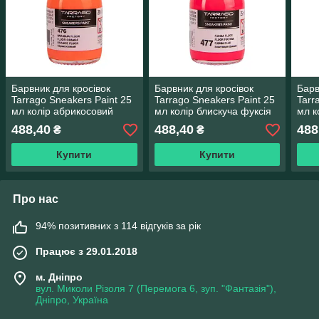
Барвник для кросівок
Барвник для кросівок
Барв
Tarrago Sneakers Paint 25
Tarrago Sneakers Paint 25
Tarr
мл колір абрикосовий
мл колір блискуча фуксія
мл к
(476)
(477)
зеле
488,40
488,40
488
₴
₴
Купити
Купити
Про нас
94% позитивних з 114 відгуків за рік
Працює з 29.01.2018
м. Дніпро
вул. Миколи Різоля 7 (Перемога 6, зуп. "Фантазія"),
Дніпро, Україна