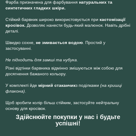
Фарба призначена для фарбування
натуральних та
синтетичних гладких шкіри.
Стійкий барвник широко використовується при
кастомізації
кросівок.
Дозволяє нанести будь-який малюнок. Навіть дрібні
деталі.
Швидко сохне,
не змивається водою
. Простий у
застосуванні.
Не підходить для замші та нубука.
Різні відтінки барвника відмінно змішуються між собою для
досягнення бажаного кольору.
У комплекті йде
мірний стаканчик
з поділками
(на кришці
флакона)
.
Щоб зробити колір більш стійким, застосуйте нейтральну
основу для кросівок.
Здійснюйте покупки у нас і будьте
успішні!