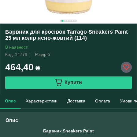
Барвник для кросівок Tarrago Sneakers Paint
25 мл колір ясно-жовтий (114)
В наявності
Код: 14778
Роздріб
464,40
₴
Купити
Опис
Характеристики
Доставка
Оплата
Умови п
Опис
Барвник Sneakers Paint