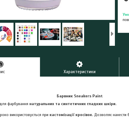
пов
пис
Характеристики
Барвник Sneakers Paint
 для фарбування
натуральних та синтетичних гладких шкіри.
ироко використовується при
кастомізації кросівок.
Дозволяє нанести б