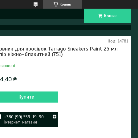
Кошик
Кошик
Код:
14781
рвник для кросівок Tarrago Sneakers Paint 25 мл
лір ніжно-блакитний (751)
аявності
4,40 ₴
Купити
+380 (99) 559-19-90
Інтернет-магазин