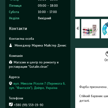
Пʼятниця
09:00
18:00
Субота
10:00
17:00
Неділя
Вихідний
Контакти
Менеджер Марина Майстер Денис
О
Магазин и центр по ремонту и
реставрации "Gutalin.clean"
вул. Миколи Різоля 7 (Перемога 6,
Фарба призначена
зуп. "Фантазія"), Дніпро, Україна
Стійкий барвник ш
деталі.
+380 (99) 559-19-90