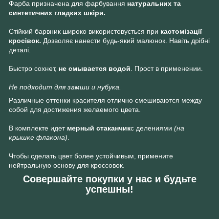
Фарба призначена для фарбування
натуральних та
синтетичних гладких шкіри.
Стійкий барвник широко використовується при
кастомізації
кросівок.
Дозволяє нанести будь-який малюнок. Навіть дрібні
деталі.
Быстро сохнет,
не смывается водой
. Прост в применении.
Не подходит для замши и нубука.
Различные оттенки красителя отлично смешиваются между
собой для достижения желаемого цвета.
В комплекте идет
мерный стаканчик
с делениями
(на
крышке флакона)
.
Чтобы сделать цвет более устойчивым, примените
нейтральную основу для кроссовок.
Совершайте покупки у нас и будьте
успешны!