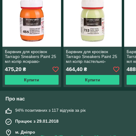
Барвник для кросівок
Барвник для кросівок
Барв
Tarrago Sneakers Paint 25
Tarrago Sneakers Paint 25
Tarr
мл колір яскраво-
мл колір пастельно-
мл к
оранжевий (455)
зелений (753)
(476
475,20
464,40
488
₴
₴
Купити
Купити
Про нас
94% позитивних з 117 відгуків за рік
Працює з 29.01.2018
м. Дніпро