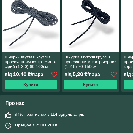
Шнурки взуттєві круглі з
Шнурки взуттєві круглі з
Шнур
просоченням колір темно-
просоченням колір чорний
прос
сірий (1.2.0) 60-100см
(1.2.8) 70-150см
кори
150
10,40
5,20
від
₴/пара
від
₴/пара
від
Купити
Купити
Про нас
94% позитивних з 114 відгуків за рік
Працює з 29.01.2018