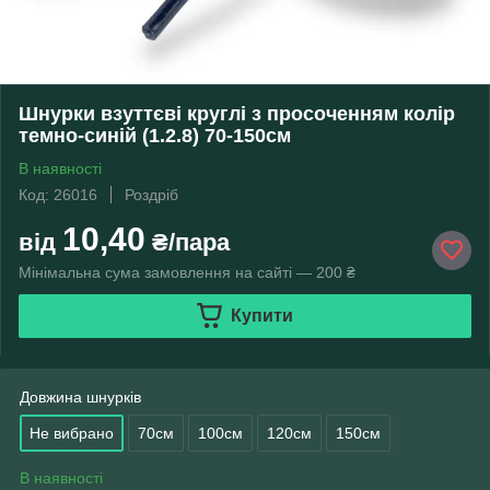
Шнурки взуттєві круглі з просоченням колір
темно-синій (1.2.8) 70-150см
В наявності
Код: 26016
Роздріб
10,40
від
₴/пара
Мінімальна сума замовлення на сайті — 200 ₴
Купити
Довжина шнурків
Не вибрано
70см
100см
120см
150см
В наявності