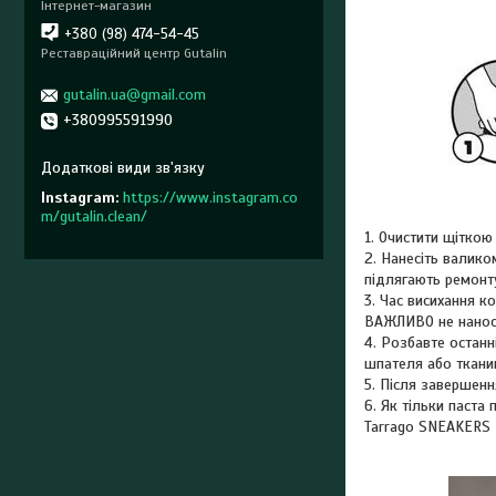
Інтернет-магазин
+380 (98) 474-54-45
Реставраційний центр Gutalin
gutalin.ua@gmail.com
+380995591990
Instagram
https://www.instagram.co
m/gutalin.clean/
1. Очистити щіткою 
2. Нанесіть валико
підлягають ремонт
3. Час висихання к
ВАЖЛИВО не наноси
4. Розбавте остан
шпателя або тканин
5. Після завершенн
6. Як тільки паста
Tarrago SNEAKERS P