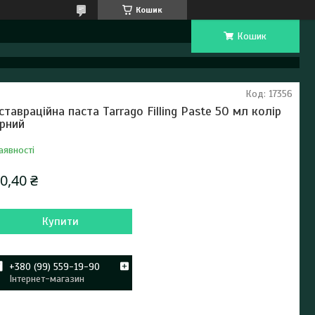
Кошик
Кошик
Код:
17356
ставраційна паста Tarrago Filling Paste 50 мл колір
рний
аявності
0,40 ₴
Купити
+380 (99) 559-19-90
Інтернет-магазин