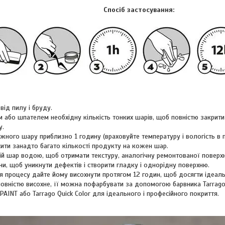
Спосіб застосування:
від пилу і бруду.
м або шпателем необхідну кількість тонких шарів, щоб повністю закрити
у.
ожного шару приблизно 1 годину (враховуйте температуру і вологість в п
ти занадто багато кількості продукту на кожен шар.
ній шар водою, щоб отримати текстуру, аналогічну ремонтованої поверх
и, щоб уникнути дефектів і створити гладку і однорідну поверхню.
я процесу дайте йому висохнути протягом 12 годин, щоб досягти ідеаль
 повністю висохне, її можна пофарбувати за допомогою барвника Tarrago
AINT або Tarrago Quick Color для ідеального і професійного покриття.