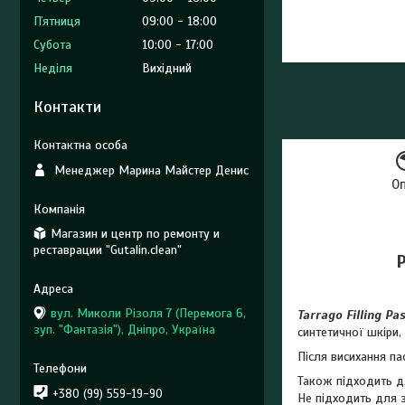
Пʼятниця
09:00
18:00
Субота
10:00
17:00
Неділя
Вихідний
Контакти
Менеджер Марина Майстер Денис
О
Магазин и центр по ремонту и
реставрации "Gutalin.clean"
Р
вул. Миколи Різоля 7 (Перемога 6,
Tarrago Filling Pa
зуп. "Фантазія"), Дніпро, Україна
синтетичної шкіри,
Після висихання па
Також підходить д
+380 (99) 559-19-90
Не підходить для з