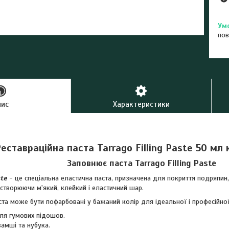
пов
пис
Характеристики
еставраційна паста Tarrago Filling Paste 50 мл
Заповнює паста Tarrago Filling Paste
ste
- це спеціальна еластична паста, призначена для покриття подряпин, 
 створюючи м'який, клейкий і еластичний шар.
ста може бути пофарбовані у бажаний колір для ідеальної і професійно
ля гумових підошов.
амші та нубука.